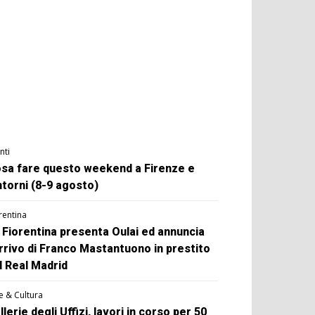
nti
sa fare questo weekend a Firenze e
ntorni (8-9 agosto)
rentina
 Fiorentina presenta Oulai ed annuncia
arrivo di Franco Mastantuono in prestito
l Real Madrid
e & Cultura
llerie degli Uffizi, lavori in corso per 50