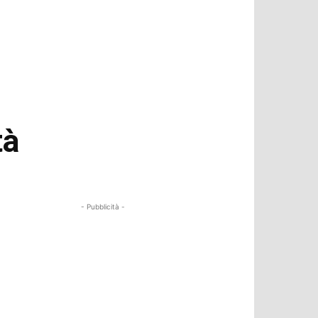
tà
- Pubblicità -