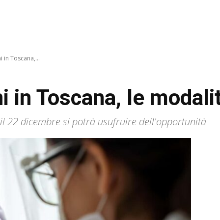
 in Toscana,...
i in Toscana, le modali
l 22 dicembre si potrà usufruire dell'opportunità