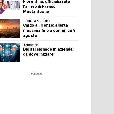
Fiorentina: ufficializzato
l’arrivo di Franco
Mastantuono
Cronaca & Politica
Caldo a Firenze: allerta
massima fino a domenica 9
agosto
Tendenze
Digital signage in azienda:
da dove iniziare
- Pubblicità -