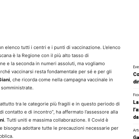
 elenco tutti i centri e i punti di vaccinazione. L’elenco
scana è la Regione con il più alto tasso di
ne e la seconda in numeri assoluti, ma vogliamo
Eve
erché vaccinarsi resta fondamentale per sé e per gli
Co
Giani
, che ricorda come nella campagna vaccinale in
di
o somministrate.
Fio
La
attutto tra le categorie più fragili e in questo periodo di
l’
di contatto e di incontro”, ha affermato l’assessore alla
da
ni
. Tutti uniti e massima collaborazione. Il Covid è
 e bisogna adottare tutte le precauzioni necessarie per
Art
bblica.
Ga