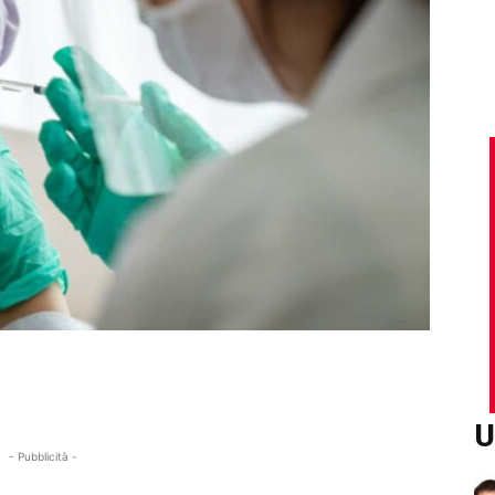
U
- Pubblicità -