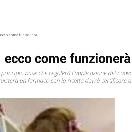
, ecco come funzionerà
o, ecco come funzionerà
il principio base che regolerà l'applicazione del nuov
isterà un farmaco con la ricetta dovrà certificare a