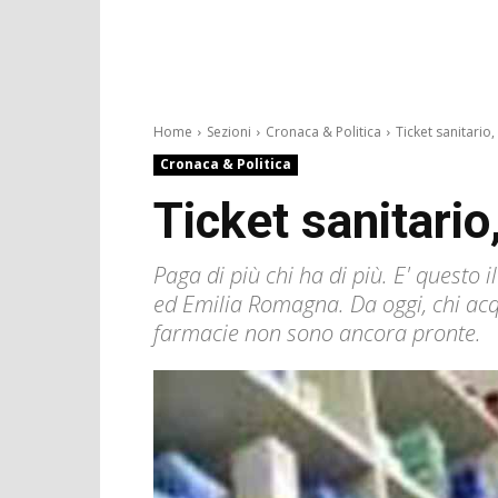
Home
Sezioni
Cronaca & Politica
Ticket sanitario
Cronaca & Politica
Ticket sanitari
Paga di più chi ha di più. E' questo 
ed Emilia Romagna. Da oggi, chi acqu
farmacie non sono ancora pronte.