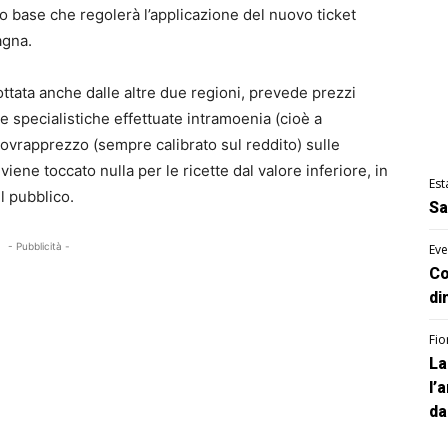
pio base che regolerà l’applicazione del nuovo ticket
agna.
ottata anche dalle altre due regioni, prevede prezzi
e specialistiche effettuate intramoenia (cioè a
ovrapprezzo (sempre calibrato sul reddito) sulle
iene toccato nulla per le ricette dal valore inferiore, in
Est
l pubblico.
Sa
- Pubblicità -
Eve
Co
di
Fio
La
l’
da