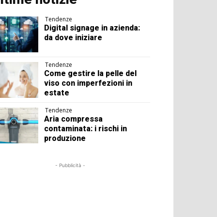
Tendenze
Digital signage in azienda:
da dove iniziare
Tendenze
Come gestire la pelle del
viso con imperfezioni in
estate
Tendenze
Aria compressa
contaminata: i rischi in
produzione
- Pubblicità -