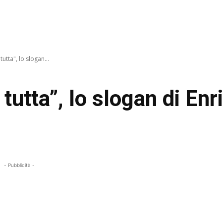
utta", lo slogan...
tutta”, lo slogan di Enr
- Pubblicità -