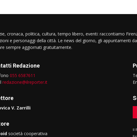
ie, cronaca, politica, cultura, tempo libero, eventi: raccontiamo Firenz
izioni e personaggi della città. Le news del giorno, gli appuntamenti da
are sempre aggiornati gratuitamente.
tatti Redazione
P
efono
055 6587611
T
il
redazione@ilreporter.it
E
ettore
S
vica V. Zarrilli
tore
Il
oid
società cooperativa
Fi