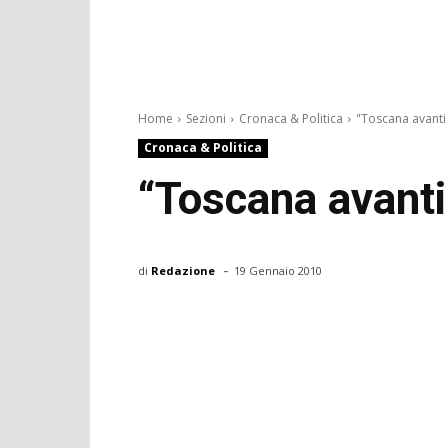
Home
Sezioni
Cronaca & Politica
"Toscana avanti t
Cronaca & Politica
“Toscana avanti 
-
di
Redazione
19 Gennaio 2010