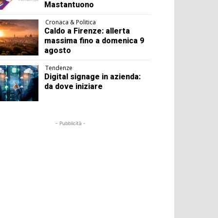
Mastantuono
Cronaca & Politica
Caldo a Firenze: allerta
massima fino a domenica 9
agosto
Tendenze
Digital signage in azienda:
da dove iniziare
- Pubblicità -