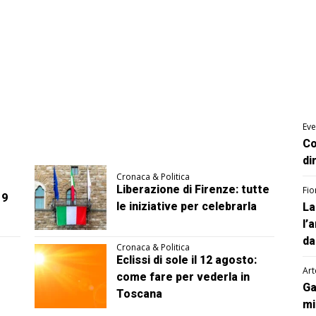
Eve
Co
di
Cronaca & Politica
Liberazione di Firenze: tutte
Fio
 9
le iniziative per celebrarla
La
l’
da
Cronaca & Politica
Eclissi di sole il 12 agosto:
Art
come fare per vederla in
Ga
Toscana
mi