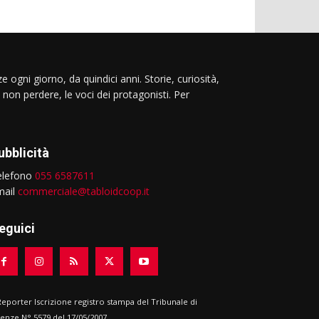
e ogni giorno, da quindici anni. Storie, curiosità,
 non perdere, le voci dei protagonisti. Per
ubblicità
elefono
055 6587611
mail
commerciale@tabloidcoop.it
eguici
 Reporter Iscrizione registro stampa del Tribunale di
renze N° 5579 del 17/05/2007