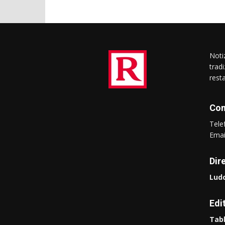
Notiz
trad
rest
Con
Tel
Ema
Dir
Ludo
Edi
Tabl