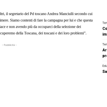
altri, il segretario del Pd toscano Andrea Manciulli secondo cui
imere. Siamo contenti di fare la campagna per lui e che questa
Te
iace e non avendo più da occuparci della selezione dei
Co
occuperemo della Toscana, dei toscani e dei loro problemi”.
im
Te
- Pubblicità -
Ar
pr
Est
Sa