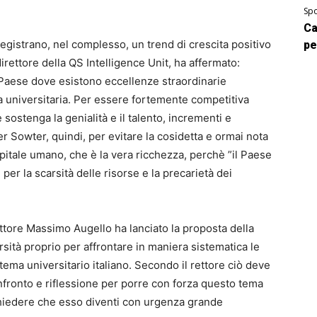
Spo
Ca
3 registrano, nel complesso, un trend di crescita positivo
pe
irettore della QS Intelligence Unit, ha affermato:
n Paese dove esistono eccellenze straordinarie
a universitaria. Per essere fortemente competitiva
e sostenga la genialità e il talento, incrementi e
Per Sowter, quindi, per evitare la cosidetta e ormai nota
apitale umano, che è la vera ricchezza, perchè ”il Paese
er la scarsità delle risorse e la precarietà dei
ettore Massimo Augello ha lanciato la proposta della
rsità proprio per affrontare in maniera sistematica le
stema universitario italiano. Secondo il rettore ciò deve
ronto e riflessione per porre con forza questo tema
 chiedere che esso diventi con urgenza grande