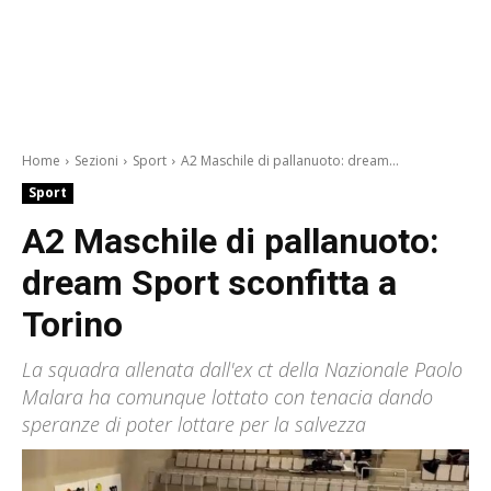
Home
Sezioni
Sport
A2 Maschile di pallanuoto: dream...
Sport
A2 Maschile di pallanuoto:
dream Sport sconfitta a
Torino
La squadra allenata dall'ex ct della Nazionale Paolo
Malara ha comunque lottato con tenacia dando
speranze di poter lottare per la salvezza