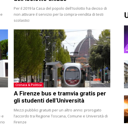
Per il 2019 la Casa del popolo dell'Isolotto ha deciso di
U
se
non attivare il servizio per la compra-vendita di testi
scolastici
Cronaca & Politica
A Firenze bus e tramvia gratis per
gli studenti dell’Università
Mezzi pubblici gratuiti per un altro anno: prorogato
e e
l’accordo tra Regione Toscana, Comune e Università di
rio
Firenze