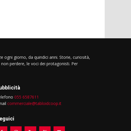
e ogni giorno, da quindici anni. Storie, curiosità,
 non perdere, le voci dei protagonisti. Per
ubblicità
elefono
055 6587611
mail
commerciale@tabloidcoop.it
eguici