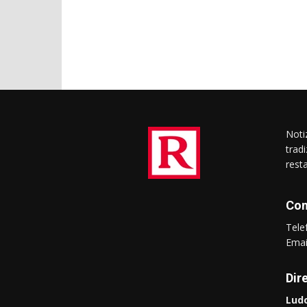
Notiz
trad
rest
Con
Tel
Ema
Dir
Ludo