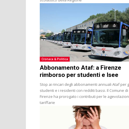
Cronaca & Politica
Abbonamento Ataf: a Firenze
rimborso per studenti e Isee
Stop ai rincari degli abbonamenti annuali Ataf per g
studenti e i residenti con redditi bassi. Il Comune di
Firenze ha prorogato i contributi per le agevolazion
tariffarie