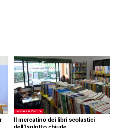
Cronaca & Politica
r
Il mercatino dei libri scolastici
dell’Isolotto chiude