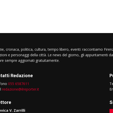
ie, cronaca, politica, cultura, tempo libero, eventi: raccontiamo Firenz
izioni e personaggi della città. Le news del giorno, gli appuntamenti da
are sempre aggiornati gratuitamente.
tatti Redazione
P
efono
055 6587611
T
il
redazione@ilreporter.it
E
ettore
S
vica V. Zarrilli