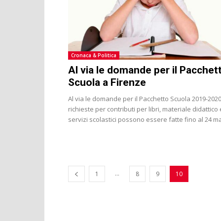
Cronaca & Politica
Al via le domande per il Pacchet
Scuola a Firenze
Al via le domande per il Pacchetto Scuola 2019-2020
richieste per contributi per libri, materiale didattico 
servizi scolastici possono essere fatte fino al 24 m
...
1
8
9
10