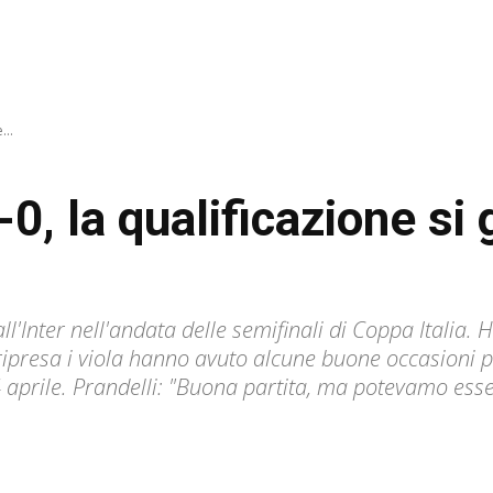
...
-0, la qualificazione si
all'Inter nell'andata delle semifinali di Coppa Italia.
ipresa i viola hanno avuto alcune buone occasioni p
14 aprile. Prandelli: "Buona partita, ma potevamo esse