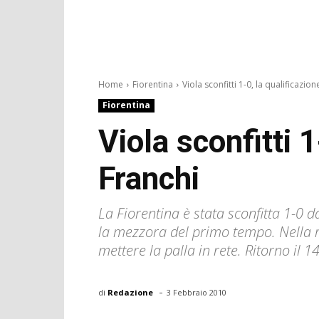
Home
Fiorentina
Viola sconfitti 1-0, la qualificazione
Fiorentina
Viola sconfitti 1
Franchi
La Fiorentina è stata sconfitta 1-0 d
la mezzora del primo tempo. Nella r
mettere la palla in rete. Ritorno il 
-
di
Redazione
3 Febbraio 2010