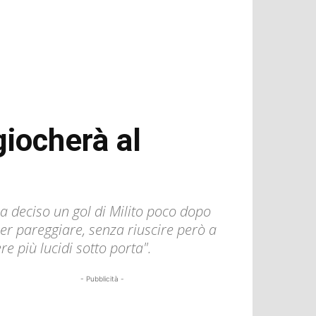
 giocherà al
 Ha deciso un gol di Milito poco dopo
er pareggiare, senza riuscire però a
re più lucidi sotto porta".
- Pubblicità -