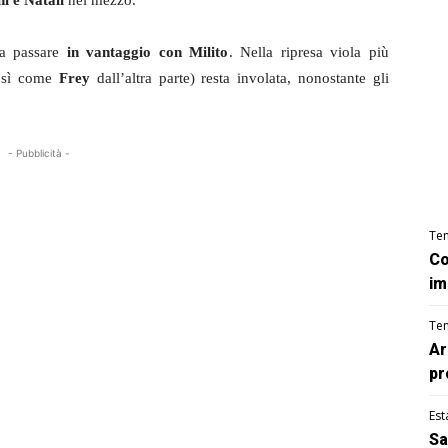
 e Natali
nel mezzo.
 a passare
in vantaggio con Milito
. Nella ripresa viola più
osì come
Frey
dall’altra parte) resta involata, nonostante gli
- Pubblicità -
Te
Co
im
Te
Ar
pr
Est
Sa