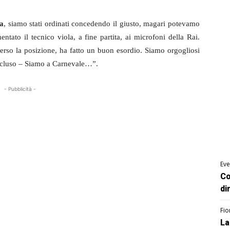
a
, siamo stati ordinati concedendo il giusto, magari potevamo
ntato il tecnico viola, a fine partita, ai microfoni della Rai.
erso la posizione, ha fatto un buon esordio. Siamo orgogliosi
ncluso – Siamo a Carnevale…”.
- Pubblicità -
Eve
Co
di
Fio
La