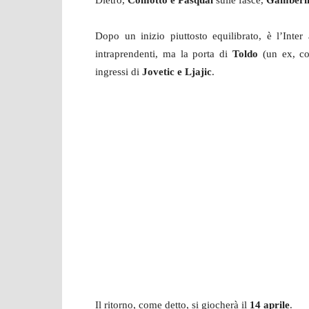
Dietro,
Comotto e Pasqual
sulle fasce,
Gamberini
Dopo un inizio piuttosto equilibrato, è l’Inter
intraprendenti, ma la porta di
Toldo
(un ex, c
ingressi di
Jovetic e Ljajic
.
Il ritorno, come detto, si giocherà il
14 aprile
.