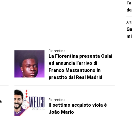
l’
da
Art
Ga
mi
Fiorentina
La Fiorentina presenta Oulai
ed annuncia l’arrivo di
Franco Mastantuono in
prestito dal Real Madrid
Fiorentina
a
Il settimo acquisto viola è
João Mario