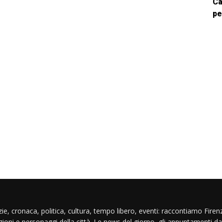
Ca
pe
ie, cronaca, politica, cultura, tempo libero, eventi: raccontiamo Firenz
izioni e personaggi della città. Le news del giorno, gli appuntamenti da