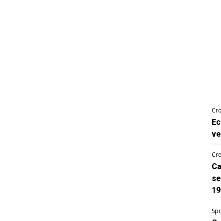
Cro
Ec
ve
Cro
Ca
se
19
Spo