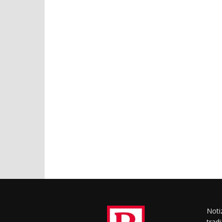
Notiz
trad