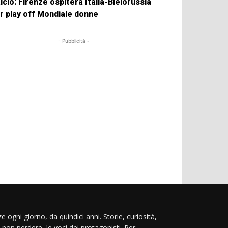
lcio: Firenze ospiterà Italia-Bielorussia
r play off Mondiale donne
- Pubblicità -
e ogni giorno, da quindici anni. Storie, curiosità,
 non perdere, le voci dei protagonisti. Per