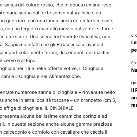
e ceramica dal colore rosso, che in epoca romana rese
ordinaria scena dal forte senso naturalistico, un
 un guerriero con una lunga lancia ed un feroce cane;
da, con un leggero mantello mosso dal vento, si torce
Cro
e con una scure. Una scena fortemente evocativa, non
Li
. Sappiamo infatti che gli Etruschi cacciavano il
pe
ani particolarmente feroci, discendenti dei mastini
al cervo e al lupo.
Cro
ghiale nei riti e nelle offerte votive, Il Cinghiale
Nu
e cani e Il Cinghiale nell’Alimentazione.
Fio
Il
sentate numerose zanne di cinghiale – rinvenute nello
an
a anche in altre località toscane – un bronzetto (cm 5,
ma
ad effige di cinghiale. IL CINGHIALE
presenta alcune bellissime ceramiche corinzie ed
mali. In questa sezione anche alcune gemme preziose
n calcedonio e corniolo con cavaliere che caccia il