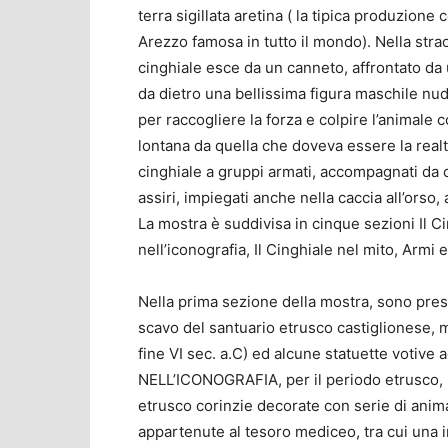
terra sigillata aretina ( la tipica produzion
Arezzo famosa in tutto il mondo). Nella stra
cinghiale esce da un canneto, affrontato da
da dietro una bellissima figura maschile nu
per raccogliere la forza e colpire l’animal
lontana da quella che doveva essere la realtà
cinghiale a gruppi armati, accompagnati da c
assiri, impiegati anche nella caccia all’orso, 
La mostra è suddivisa in cinque sezioni Il Cin
nell’iconografia, Il Cinghiale nel mito, Armi 
Nella prima sezione della mostra, sono pre
scavo del santuario etrusco castiglionese, m
fine VI sec. a.C) ed alcune statuette votive 
NELL’ICONOGRAFIA, per il periodo etrusco, 
etrusco corinzie decorate con serie di ani
appartenute al tesoro mediceo, tra cui una i