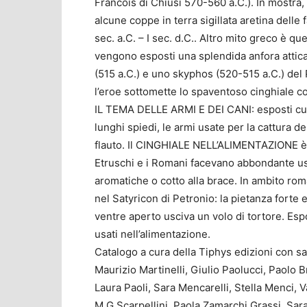
Francois di Chiusi 570-560 a.C.). In mostra,
alcune coppe in terra sigillata aretina delle 
sec. a.C. – I sec. d.C.. Altro mito greco è que
vengono esposti una splendida anfora attica 
(515 a.C.) e uno skyphos (520-515 a.C.) del 
l’eroe sottomette lo spaventoso cinghiale c
IL TEMA DELLE ARMI E DEI CANI: esposti cuspid
lunghi spiedi, le armi usate per la cattura d
flauto. Il CINGHIALE NELL’ALIMENTAZIONE è 
Etruschi e i Romani facevano abbondante uso
aromatiche o cotto alla brace. In ambito ro
nel Satyricon di Petronio: la pietanza forte 
ventre aperto usciva un volo di tortore. Esposti
usati nell’alimentazione.
Catalogo a cura della Tiphys edizioni con sa
Maurizio Martinelli, Giulio Paolucci, Paolo Br
Laura Paoli, Sara Mencarelli, Stella Menci, V
M.G.Scarpellini, Paola Zamarchi Grassi, Sara 