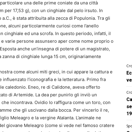
particolare una delle prime coniate da una città
per 17,53 g), con un cinghiale dal pelo irsuto. In
a.C., è stata attribuita alla zecca di Populonia. Tra gli
ne, alcuni particolarmente curiosi come l’anello
cinghiale ed una scrofa. In questo periodo, infatti, il
tus e varie persone assunsero aper come nome proprio o
sposta anche un’insegna di potere di un magistrato,
a zanna di cinghiale lunga 15 cm, originariamente
Cro
stra come alcuni miti greci, in cui appare la cattura e
Ec
 influenzato l’iconografia e la letteratura. Primo fra
ve
iale caledonio. Eneo, re di Calidone, aveva offerto
Cro
icato di Artemide. La dea per punirlo gli inviò un
Ca
 che incontrava. Ovidio lo raffigura come un toro, con
se
mme che gli uscivano dalla bocca. Per vincerlo il re,
19
figlio Meleagro e la vergine Atalanta. L’animale ne
i del giovane Meleagro (come si vede nel famoso cratere
Spo