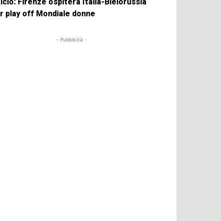
lcio: Firenze ospiterà Italia-Bielorussia
r play off Mondiale donne
- Pubblicità -