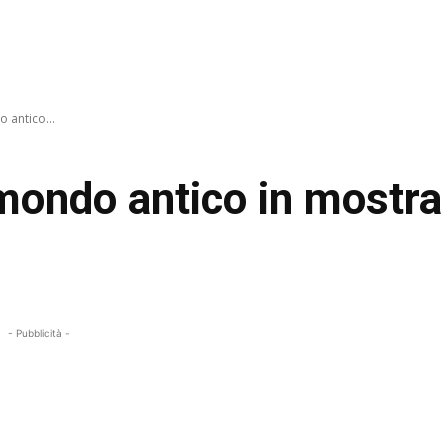
o antico...
 mondo antico in mostra
- Pubblicità -