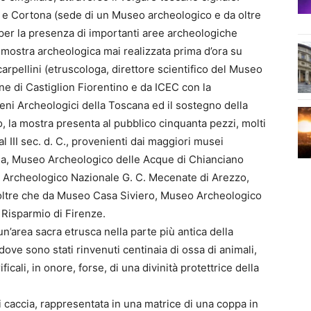
o e Cortona (sede di un Museo archeologico e da oltre
per la presenza di importanti aree archeologiche
 mostra archeologica mai realizzata prima d’ora su
pellini (etruscologa, direttore scientifico del Museo
e di Castiglion Fiorentino e da ICEC con la
eni Archeologici della Toscana ed il sostegno della
, la mostra presenta al pubblico cinquanta pezzi, molti
 al III sec. d. C., provenienti dai maggiori musei
na, Museo Archeologico delle Acque di Chianciano
 Archeologico Nazionale G. C. Mecenate di Arezzo,
oltre che da Museo Casa Siviero, Museo Archeologico
 Risparmio di Firenze.
un’area sacra etrusca nella parte più antica della
dove sono stati rinvenuti centinaia di ossa di animali,
ficali, in onore, forse, di una divinità protettrice della
caccia, rappresentata in una matrice di una coppa in