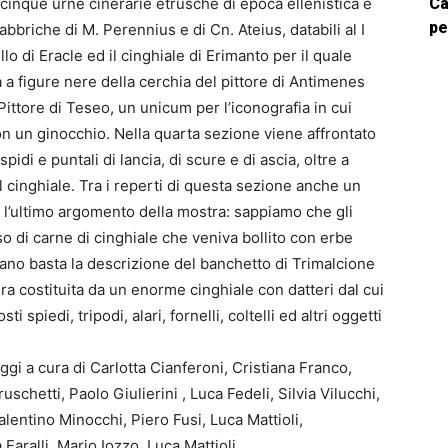
 cinque urne cinerarie etrusche di epoca ellenistica e
Ca
pe
fabbriche di M. Perennius e di Cn. Ateius, databili al I
llo di Eracle ed il cinghiale di Erimanto per il quale
a figure nere della cerchia del pittore di Antimenes
Pittore di Teseo, un unicum per l’iconografia in cui
on un ginocchio. Nella quarta sezione viene affrontato
i e puntali di lancia, di scure e di ascia, oltre a
el cinghiale. Tra i reperti di questa sezione anche un
l’ultimo argomento della mostra: sappiamo che gli
 di carne di cinghiale che veniva bollito con erbe
mano basta la descrizione del banchetto di Trimalcione
era costituita da un enorme cinghiale con datteri dal cui
 spiedi, tripodi, alari, fornelli, coltelli ed altri oggetti
ggi a cura di Carlotta Cianferoni, Cristiana Franco,
uschetti, Paolo Giulierini , Luca Fedeli, Silvia Vilucchi,
alentino Minocchi, Piero Fusi, Luca Mattioli,
Faralli, Mario Iozzo, Luca Mattioli