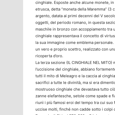
cinghiale. Esposte anche alcune monete, in 
etrusca, detta “moneta della Maremma” (3 cm 
argento, datata ai primi decenni del V secolo 
oggetti, del periodo romano, in questa sezio
maschile in bronzo con accoppiamento tra un 
cinghiale rappresentava il concetto di vir
la sua immagine come emblema personale. E
un vero e proprio scettro, realizzato con un
ricoperta d’oro.
La terza sezione (IL CINGHIALE NEL MITO) mo
l’uccisione del cinghiale, abbiano fortemente
tutti il mito di Meleagro e la caccia al cingh
sacrifici a tutte le divinità, ma si era diment
mostruoso cinghiale che devastava tutto ciò
zanne elefantesche, setole come spade e fia
riunì i più famosi eroi del tempo tra cui suo 
uccise molti, finché non cadde sotto i colp