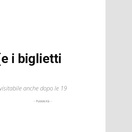
 i biglietti
visitabile anche dopo le 19
- Pubblicità -