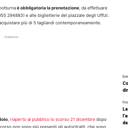
 notturna
è obbligatoria la prenotazione
, da effettuare
(055 294883) e alle biglietterie del piazzale degli Uffizi.
e acquistare più di 5 tagliandi contemporaneamente.
- Pubblicità -
Eve
Co
di
Fio
La
l’
doio
,
riaperto al pubblico lo scorso 21 dicembre
dopo
da
corso non sono più presenti gli autoritratti, che sono