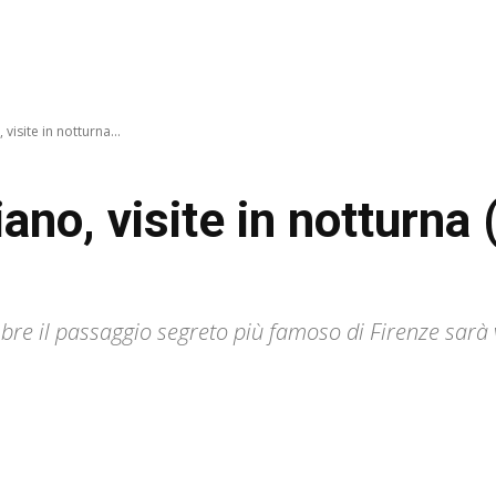
visite in notturna...
no, visite in notturna (e
bre il passaggio segreto più famoso di Firenze sarà 