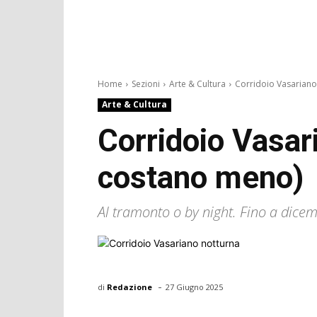
Home
Sezioni
Arte & Cultura
Corridoio Vasariano, 
Arte & Cultura
Corridoio Vasaria
costano meno)
Al tramonto o by night. Fino a dicem
-
di
Redazione
27 Giugno 2025