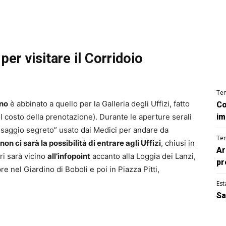
per visitare il Corridoio
Te
ano
è abbinato a quello per la Galleria degli Uffizi, fatto
Co
 il costo della prenotazione). Durante le aperture serali
im
assaggio segreto” usato dai Medici per andare da
Te
on ci sarà la possibilità di entrare agli Uffizi
, chiusi in
Ar
ori sarà vicino
all’infopoint
accanto alla Loggia dei Lanzi,
pr
e nel Giardino di Boboli e poi in Piazza Pitti,
Est
Sa