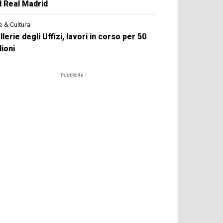
l Real Madrid
e & Cultura
llerie degli Uffizi, lavori in corso per 50
lioni
- Pubblicità -