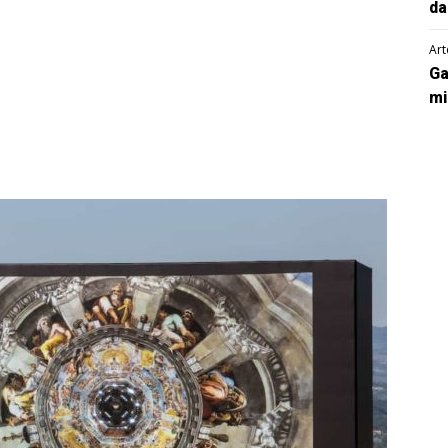
da
Art
Ga
mi