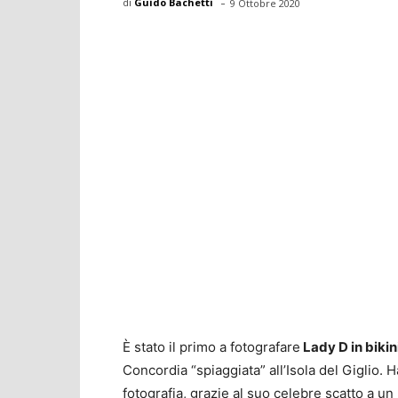
-
di
Guido Bachetti
9 Ottobre 2020
È stato il primo a fotografare
Lady D in bikin
Concordia “spiaggiata” all’Isola del Giglio. H
fotografia, grazie al suo celebre scatto a un