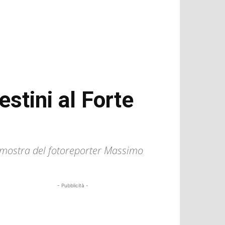
stini al Forte
a mostra del fotoreporter Massimo
- Pubblicità -