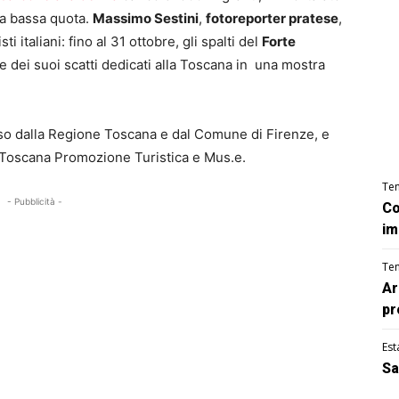
a a bassa quota.
Massimo Sestini
,
fotoreporter pratese
,
 italiani: fino al 31 ottobre, gli spalti del
Forte
 dei suoi scatti dedicati alla Toscana in una mostra
so dalla Regione Toscana e dal Comune di Firenze, e
 Toscana Promozione Turistica e Mus.e.
Te
- Pubblicità -
Co
im
Te
Ar
pr
Est
Sa