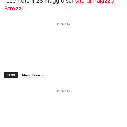
rese note il 28 maggio sul
sito di Palazzo
Strozzi
.
- Pubblicità -
TAGS
Musei Firenze
- Pubblicità -