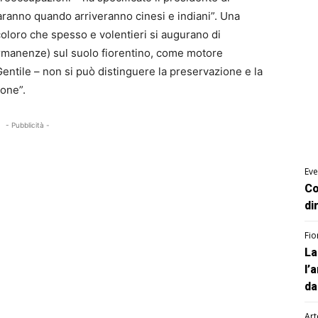
 saranno quando arriveranno cinesi e indiani”. Una
coloro che spesso e volentieri si augurano di
permanenze) sul suolo fiorentino, come motore
Gentile – non si può distinguere la preservazione e la
ione”.
- Pubblicità -
Eve
Co
di
Fio
La
l’
da
Art