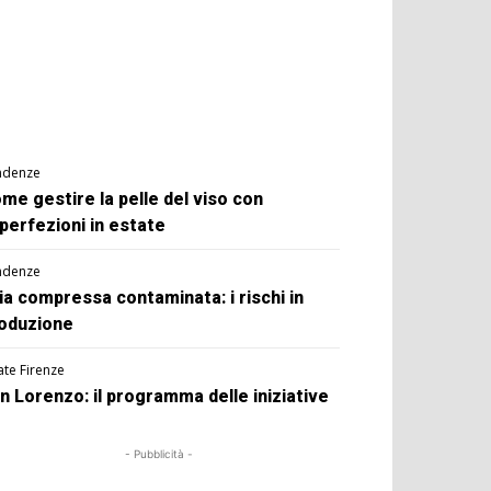
ndenze
me gestire la pelle del viso con
perfezioni in estate
ndenze
ia compressa contaminata: i rischi in
oduzione
ate Firenze
n Lorenzo: il programma delle iniziative
- Pubblicità -