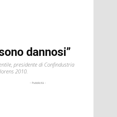
i sono dannosi”
entile, presidente di Confindustria
Florens 2010.
- Pubblicità -