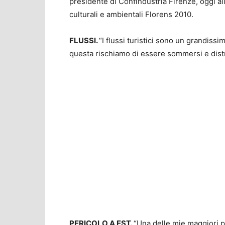
presidente di Confindustria Firenze, oggi al
culturali e ambientali Florens 2010.
FLUSSI.
“I flussi turistici sono un grandiss
questa rischiamo di essere sommersi e distr
PERICOLO A EST.
“Una delle mie maggiori p