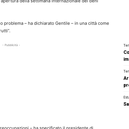
l’apertura della settimana internazionale dei beni
imo problema – ha dichiarato Gentile – in una città come
utti”.
Te
- Pubblicità -
Co
im
Te
Ar
pr
Est
Sa
reoccupazioni – ha specificato il presidente di