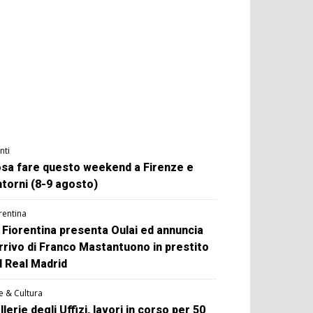
nti
sa fare questo weekend a Firenze e
ntorni (8-9 agosto)
rentina
 Fiorentina presenta Oulai ed annuncia
arrivo di Franco Mastantuono in prestito
l Real Madrid
e & Cultura
llerie degli Uffizi, lavori in corso per 50