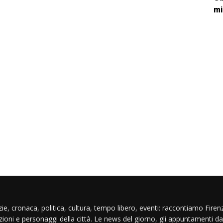
mi
ie, cronaca, politica, cultura, tempo libero, eventi: raccontiamo Firenz
izioni e personaggi della città. Le news del giorno, gli appuntamenti da