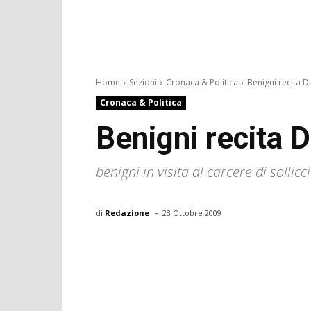
Home
Sezioni
Cronaca & Politica
Benigni recita D
Cronaca & Politica
Benigni recita D
benigni in visita al carcere di sollic
-
di
Redazione
23 Ottobre 2009