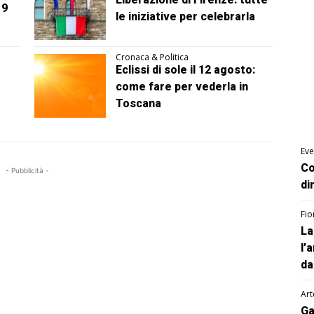
 9
le iniziative per celebrarla
Cronaca & Politica
Eclissi di sole il 12 agosto:
come fare per vederla in
Toscana
Eve
Co
- Pubblicità -
di
Fio
La
l’
da
Art
Ga