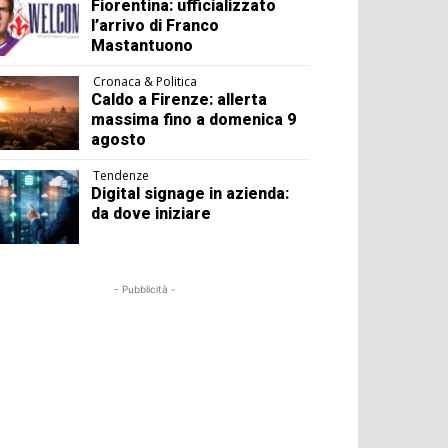
Fiorentina: ufficializzato
l’arrivo di Franco
Mastantuono
Cronaca & Politica
Caldo a Firenze: allerta
massima fino a domenica 9
agosto
Tendenze
Digital signage in azienda:
da dove iniziare
- Pubblicità -