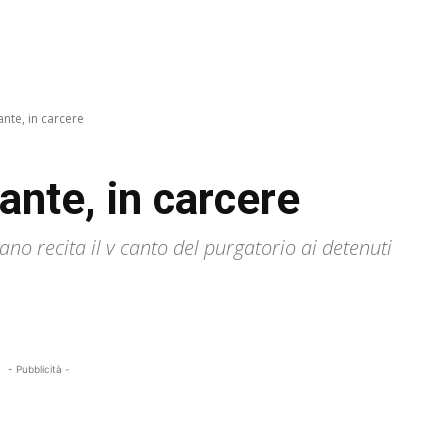
ante, in carcere
ante, in carcere
ciano recita il v canto del purgatorio ai detenuti
- Pubblicità -