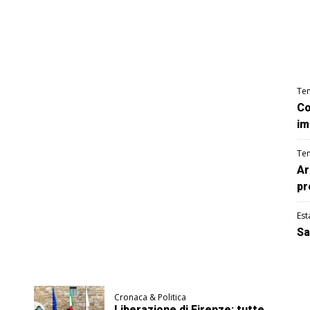
Te
Co
im
Te
Ar
pr
Est
Sa
Cronaca & Politica
Liberazione di Firenze: tutte