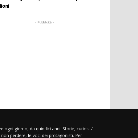
lioni
- Pubblicità -
e ogni giorno, da quindici anni. Storie, curiosità,
 non perdere, le voci dei protagonisti. Per