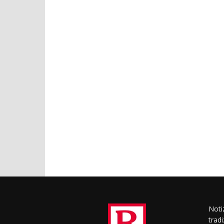
Notiz
trad