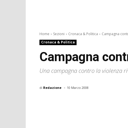
Home
Sezioni
Cronaca & Politica
Campagna contr
Cronaca & Politica
Campagna contr
Una campagna contro la violenza ri
-
di
Redazione
10 Marzo 2008