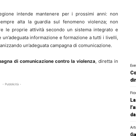
 Regione intende mantenere per i prossimi anni: non
 sempre alta la guardia sul fenomeno violenza; non
re le proprie attività secondo un sistema integrato e
un’adeguata informazione e formazione a tutti i livelli,
organizzando un’adeguata campagna di comunicazione.
agna di comunicazione contro la violenza
, diretta in
Eve
Co
di
- Pubblicità -
Fio
La
l’
da
Art
Ga