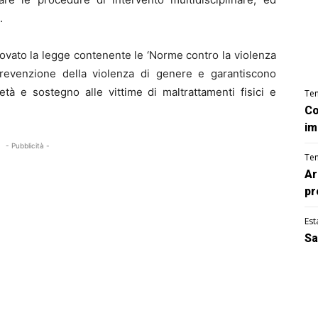
.
ovato la legge contenente le ‘Norme contro la violenza
prevenzione della violenza di genere e garantiscono
età e sostegno alle vittime di maltrattamenti fisici e
Te
Co
im
- Pubblicità -
Te
Ar
pr
Est
Sa