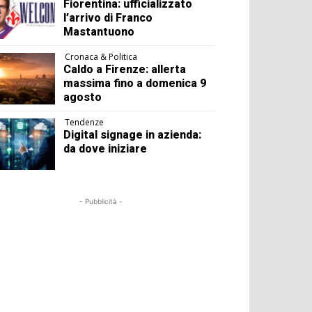
Fiorentina: ufficializzato
l’arrivo di Franco
Mastantuono
Cronaca & Politica
Caldo a Firenze: allerta
massima fino a domenica 9
agosto
Tendenze
Digital signage in azienda:
da dove iniziare
- Pubblicità -