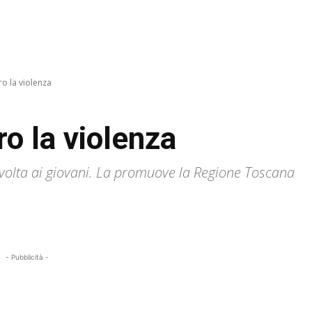
o la violenza
o la violenza
volta ai giovani. La promuove la Regione Toscana
- Pubblicità -