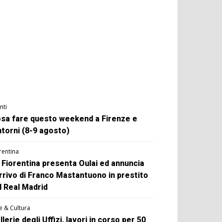
nti
sa fare questo weekend a Firenze e
ntorni (8-9 agosto)
rentina
 Fiorentina presenta Oulai ed annuncia
arrivo di Franco Mastantuono in prestito
l Real Madrid
e & Cultura
llerie degli Uffizi, lavori in corso per 50