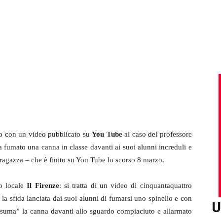
sto con un video pubblicato su
You Tube
al caso del professore
a fumato una canna in classe davanti ai suoi alunni increduli e
a ragazza – che è finito su You Tube lo scorso 8 marzo.
no locale
Il Firenze
: si tratta di un video di cinquantaquattro
la sfida lanciata dai suoi alunni di fumarsi uno spinello e con
U
consuma” la canna davanti allo sguardo compiaciuto e allarmato