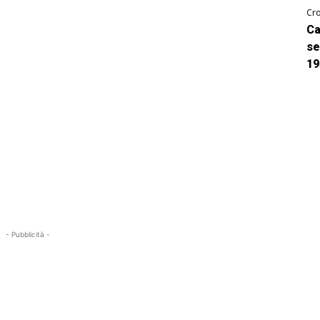
Cro
Ca
se
19
- Pubblicità -