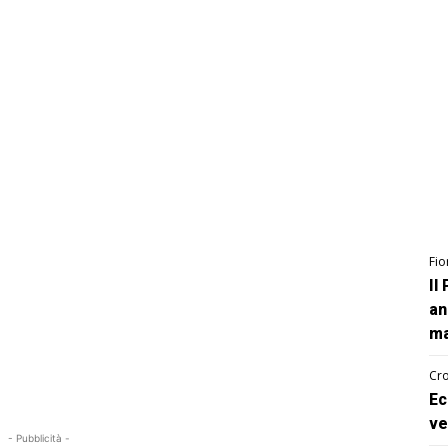
Fio
Il
an
ma
Cro
Ec
ve
- Pubblicità -