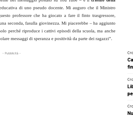
sidente nel messaggio postato su You Tube – è il
trionfo della
à educativa di uno pseudo docente. Mi auguro che il Ministro
uesto professore che ha giocato a fare il finto trasgressore,
e una seconda, fasulla giovinezza. Mi piacerebbe – ha aggiunto
olo perché riproduce i cattivi episodi della scuola, ma anche
olare messaggi di speranza e positività da parte dei ragazzi”.
Cro
- Pubblicità -
Ca
fi
Cro
Li
pe
Cro
Nu