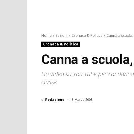
Home
Sezioni
Cronaca & Politica
Canna a scuola,
Cronaca & Politica
Canna a scuola,
Un video su You Tube per condannare
classe
-
di
Redazione
13 Marzo 2008