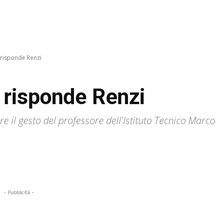
 risponde Renzi
 risponde Renzi
 il gesto del professore dell'Istituto Tecnico Marc
- Pubblicità -