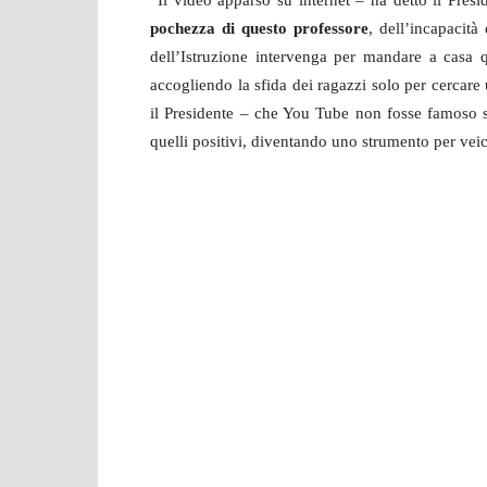
“Il video apparso su internet – ha detto il Pre
pochezza di questo professore
, dell’incapacit
dell’Istruzione intervenga per mandare a casa q
accogliendo la sfida dei ragazzi solo per cercar
il Presidente – che You Tube non fosse famoso s
quelli positivi, diventando uno strumento per veic