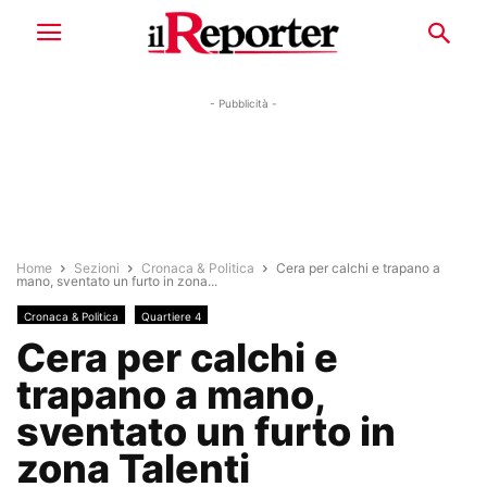
- Pubblicità -
Home
Sezioni
Cronaca & Politica
Cera per calchi e trapano a
mano, sventato un furto in zona...
Cronaca & Politica
Quartiere 4
Cera per calchi e
trapano a mano,
sventato un furto in
zona Talenti