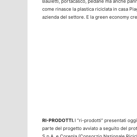
Bauletti, portacasco, pedane ma anche pann
come rinasce la plastica riciclata in casa Pia
azienda del settore. E la green economy cr
RI-PRODOTTI.
I “ri-prodotti” presentati og
parte del progetto avviato a seguito del prot
S.p.A. e Corepla (Consorzio Nazionale Ricicl