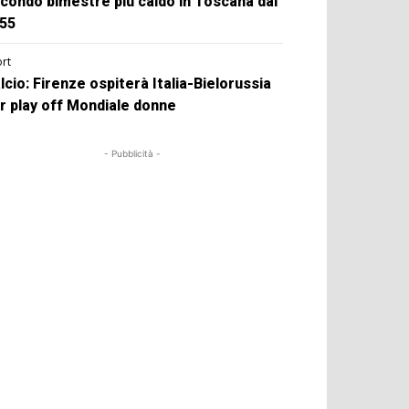
condo bimestre più caldo in Toscana dal
55
rt
lcio: Firenze ospiterà Italia-Bielorussia
r play off Mondiale donne
- Pubblicità -