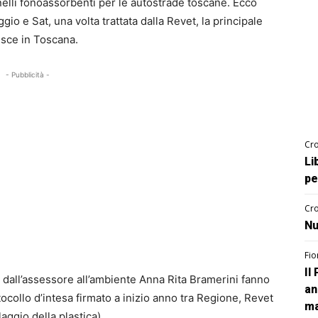
elli fonoassorbenti per le autostrade toscane. Ecco
ggio e Sat, una volta trattata dalla Revet, la principale
esce in Toscana.
- Pubblicità -
Cro
Li
pe
Cro
Nu
Fio
Il
gi dall’assessore all’ambiente Anna Rita Bramerini fanno
an
ocollo d’intesa firmato a inizio anno tra Regione, Revet
ma
aggio della plastica).