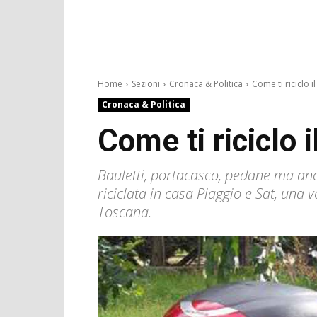
Home
Sezioni
Cronaca & Politica
Come ti riciclo il
Cronaca & Politica
Come ti riciclo 
Bauletti, portacasco, pedane ma anc
riciclata in casa Piaggio e Sat, una 
Toscana.