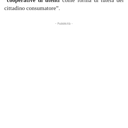
“
cooperative di utenti
come forma di tutela del
cittadino consumatore”.
- Pubblicità -