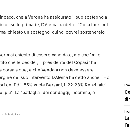
ndaco, che a Verona ha assicurato il suo sostegno a
vincesse le primarie, D’Alema ha detto: “Cosa farei nel
a mai chiesto un sostegno, quindi dovrei sostenerelo
ver mai chiesto di essere candidato, ma che ”mi è
tito che le decide”, il presidente del Copasir ha
na corsa a due, e che Vendola non deve essere
margine del suo intervento D’Alema ha detto anche: “Ho
ori del Pd il 55% vuole Bersani, il 22-23% Renzi, altri
Eve
Co
i più”. La “battaglia” dei sondaggi, insomma, è
di
Fio
- Pubblicità -
La
l’