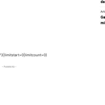
da
Art
Ga
mi
3|limitstart=0|limitcount=0}
- Pubblicità -