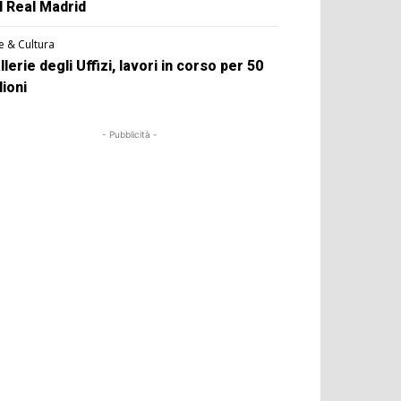
l Real Madrid
e & Cultura
llerie degli Uffizi, lavori in corso per 50
lioni
- Pubblicità -