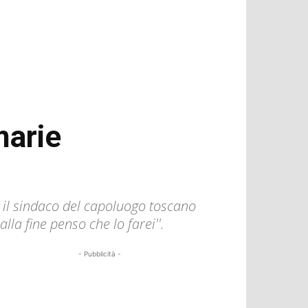
marie
i il sindaco del capoluogo toscano
la fine penso che lo farei''.
- Pubblicità -