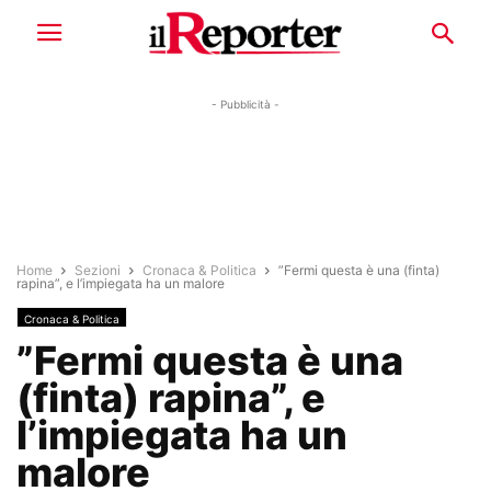
- Pubblicità -
Home
Sezioni
Cronaca & Politica
”Fermi questa è una (finta)
rapina”, e l’impiegata ha un malore
Cronaca & Politica
”Fermi questa è una
(finta) rapina”, e
l’impiegata ha un
malore