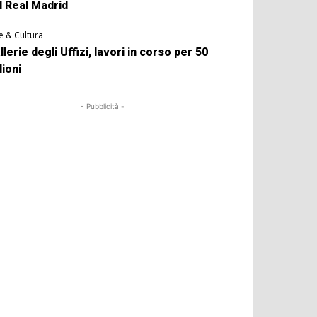
l Real Madrid
e & Cultura
llerie degli Uffizi, lavori in corso per 50
lioni
- Pubblicità -