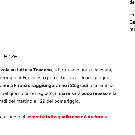
da
Art
Ga
mi
irenze
vole su tutta la Toscana
, a Firenze come sulla costa,
eriggio di Ferragosto potrebbero verificarsi piogge
ime a Firenze raggiungeranno i 32 gradi
e la minima
a
nel giorno di Ferragosto, il
mare
sarà
poco mosso
e la
radi del mattino e i 29 del pomeriggio.
o articolo gli
eventi e tutto quello che c’è da fare a