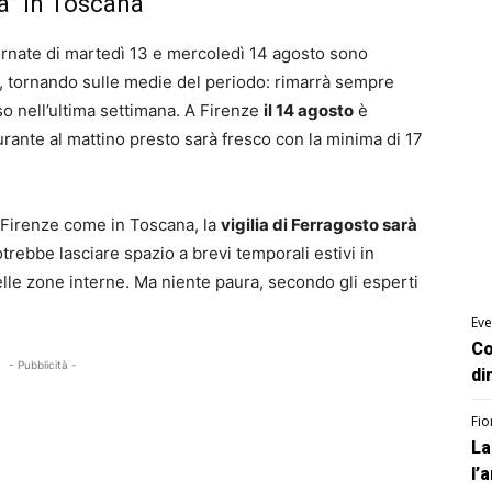
sa” in Toscana
ornate di martedì 13 e mercoledì 14 agosto sono
, tornando sulle medie del periodo: rimarrà sempre
o nell’ultima settimana. A Firenze
il 14 agosto
è
rante al mattino presto sarà fresco con la minima di 17
Firenze come in Toscana, la
vigilia di Ferragosto sarà
trebbe lasciare spazio a brevi temporali estivi in
elle zone interne. Ma niente paura, secondo gli esperti
Eve
Co
- Pubblicità -
di
Fio
La
l’