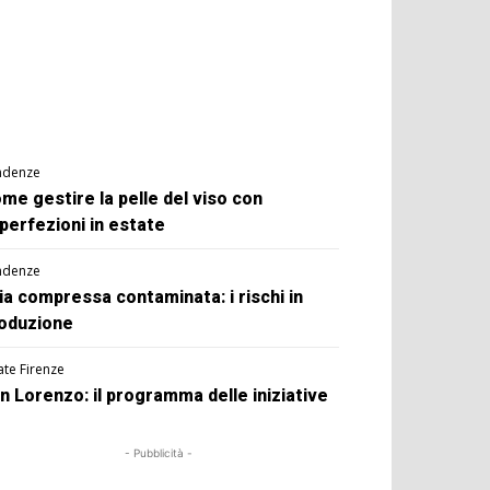
ndenze
me gestire la pelle del viso con
perfezioni in estate
ndenze
ia compressa contaminata: i rischi in
oduzione
ate Firenze
n Lorenzo: il programma delle iniziative
- Pubblicità -