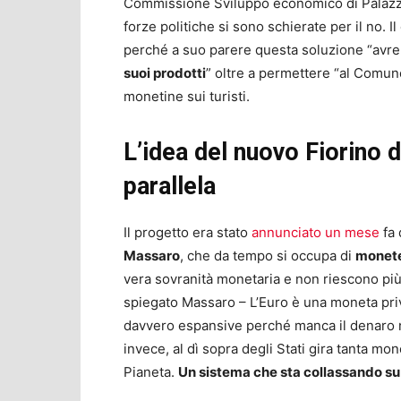
Commissione Sviluppo economico di Palazz
forze politiche si sono schierate per il no. I
perché a suo parere questa soluzione “av
suoi prodotti
” oltre a permettere “al Comune
monetine sui turisti.
L’idea del nuovo Fiorino
parallela
Il progetto era stato
annunciato un mese
fa 
Massaro
, che da tempo si occupa di
monete
vera sovranità monetaria e non riescono pi
spiegato Massaro – L’Euro è una moneta pri
davvero espansive perché manca il denaro n
invece, al dì sopra degli Stati gira tanta mone
Pianeta.
Un sistema che sta collassando su