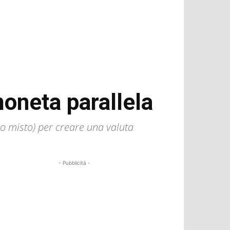
moneta parallela
o misto) per creare una valuta
- Pubblicità -