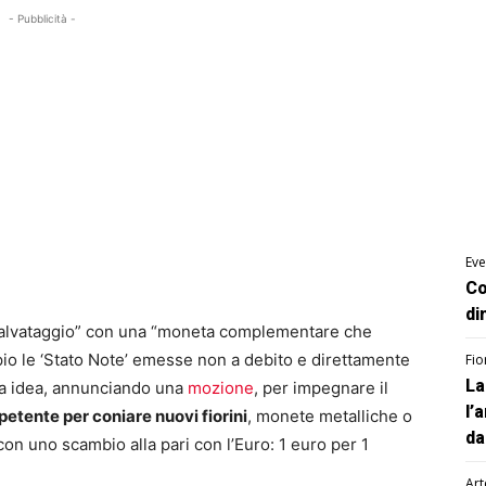
- Pubblicità -
Eve
Co
di
i salvataggio” con una “moneta complementare che
o le ‘Stato Note’ emesse non a debito e direttamente
Fio
La
ta idea, annunciando una
mozione
, per impegnare il
l’
petente per coniare nuovi fiorini
, monete metalliche o
da
on uno scambio alla pari con l’Euro: 1 euro per 1
Art