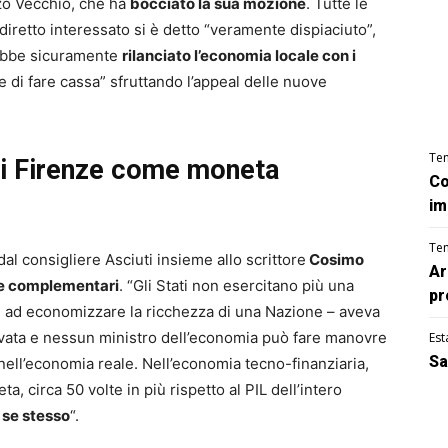
o Vecchio, che ha
bocciato la sua mozione
. Tutte le
l diretto interessato si è detto “veramente dispiaciuto”,
rebbe sicuramente
rilanciato l’economia locale con i
 di fare cassa” sfruttando l’appeal delle nuove
Te
 di Firenze come moneta
Co
im
Te
dal consigliere Asciuti insieme allo scrittore
Cosimo
Ar
 complementari
. “Gli Stati non esercitano più una
pr
ù ad economizzare la ricchezza di una Nazione – aveva
vata e nessun ministro dell’economia può fare manovre
Est
Sa
ell’economia reale. Nell’economia tecno-finanziaria,
ta, circa 50 volte in più rispetto al PIL dell’intero
 se stesso
“.