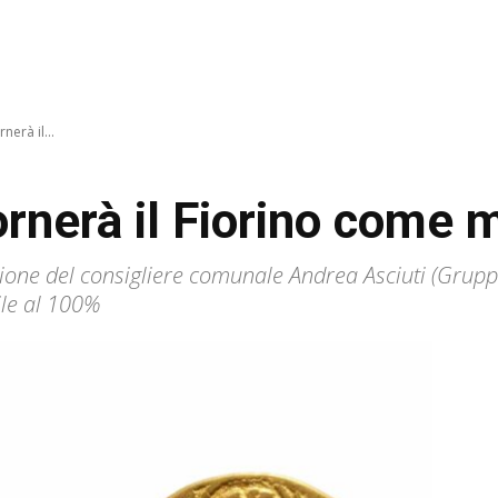
nerà il...
ornerà il Fiorino come 
one del consigliere comunale Andrea Asciuti (Grupp
ile al 100%