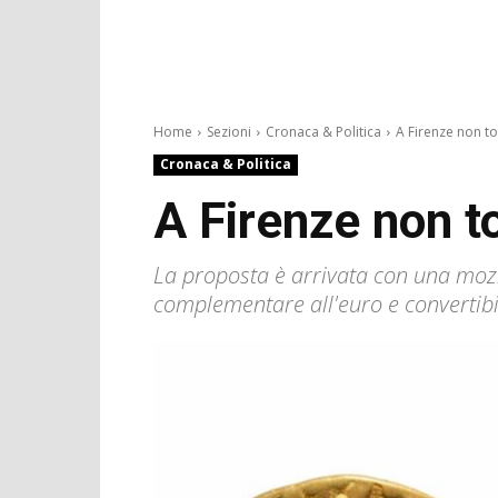
Home
Sezioni
Cronaca & Politica
A Firenze non tor
Cronaca & Politica
A Firenze non t
La proposta è arrivata con una mozi
complementare all'euro e convertib