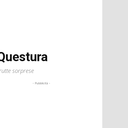
a Questura
brutte sorprese
- Pubblicità -