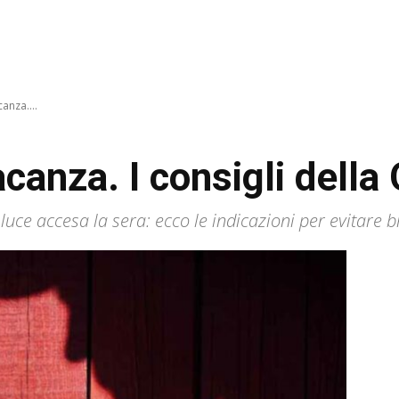
canza....
vacanza. I consigli dell
a luce accesa la sera: ecco le indicazioni per evitare 