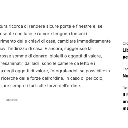
ura ricorda di rendere sicure porte e finestre e, se
presente che luce e rumore tengono lontani i
rrimento delle chiavi di casa, cambiare immediatamente
Cro
avi l’indirizzo di casa. E ancora, suggerisce la
Li
rosse somme di denaro, gioielli o oggetti di valore,
pe
esaminati” dai ladri sono le camere da letto e i
Cro
a degli oggetti di valore, fotografandoli se possibile: in
Nu
ricerche delle forze dell’ordine. In caso di pericolo,
iare sempre i furti alle forze dell’ordine.
Fio
Il
- Pubblicità -
an
ma