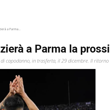
zierà a Parma...
nizierà a Parma la pros
 di capodanno, in trasferta, il 29 dicembre. Il ritorno