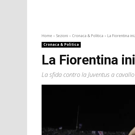
Home
Sezioni
Cronaca & Politica
La Fiorentina ini
Cronaca & Politica
La Fiorentina i
La sfida contro la Juventus a cavallo