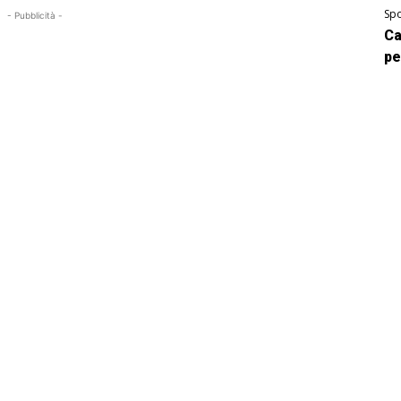
Spo
- Pubblicità -
Ca
pe