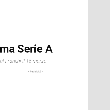
sima Serie A
 al Franchi il 16 marzo
- Pubblicità -