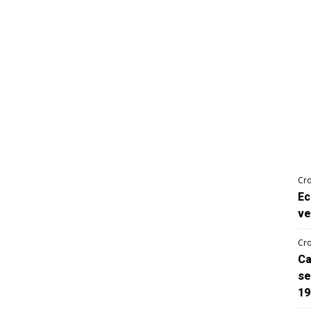
Cro
Ec
ve
Cro
Ca
se
19