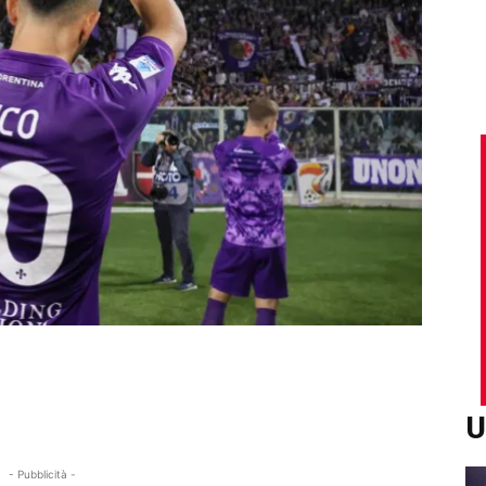
U
- Pubblicità -