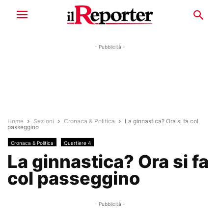
- Pubblicità -
Home
Sezioni
Cronaca & Politica
La ginnastica? Ora si fa col
passeggino
Cronaca & Politica
Quartiere 4
La ginnastica? Ora si fa
col passeggino
- Pubblicità -