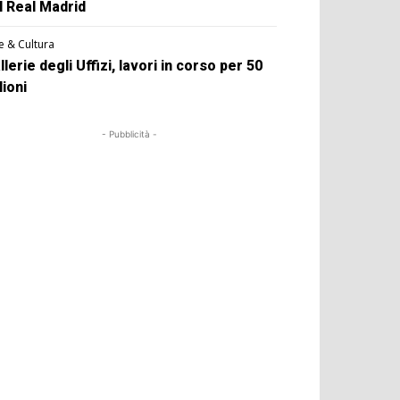
l Real Madrid
e & Cultura
llerie degli Uffizi, lavori in corso per 50
lioni
- Pubblicità -