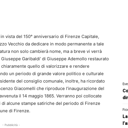
in vista del 150° anniversario di Firenze Capitale,
azzo Vecchio da dedicare in modo permanente a tale
niatura non solo cambierà nome, ma a breve vi verrà
 di Giuseppe Garibaldi’ di Giuseppe Ademollo restaurato
è chiaramente quello di valorizzare e rendere
ndo un periodo di grande valore politico e culturale
presidente del consiglio comunale, inoltre, ha ricordato
Eve
incenzo Giacomelli che riproduce l’inaugurazione del
Co
vvenuta il 14 maggio 1865. Verranno poi collocate
di
i di alcune stampe satiriche del periodo di Firenze
Fio
une di Firenze.
La
l’
- Pubblicità -