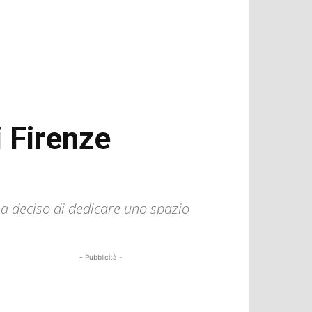
i Firenze
ha deciso di dedicare uno spazio
- Pubblicità -