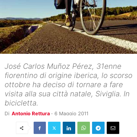
José Carlos Muñoz Pérez, 31enne
fiorentino di origine iberica, lo scorso
ottobre ha deciso di tornare a fare
visita alla sua città natale, Siviglia. In
bicicletta.
Di
Antonio Rettura
-
6 Maggio 2011