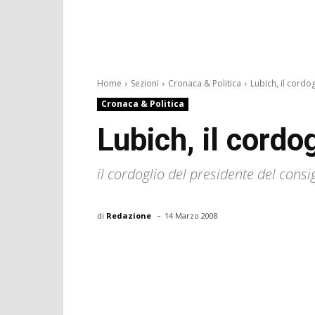
Home
Sezioni
Cronaca & Politica
Lubich, il cordog
Cronaca & Politica
Lubich, il cordog
il cordoglio del presidente del cons
-
di
Redazione
14 Marzo 2008