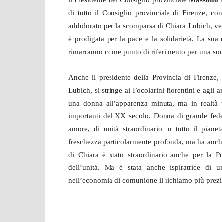
il Presidente del Consiglio provinciale
Massimo 
di tutto il Consiglio provinciale di Firenze, c
addolorato per la scomparsa di Chiara Lubich, ve
è prodigata per la pace e la solidarietà. La sua
rimarranno come punto di riferimento per una soci
Anche il presidente della Provincia di Firenze,
Lubich, si stringe ai Focolarini fiorentini e agl
una donna all’apparenza minuta, ma in realtà u
importanti del XX secolo. Donna di grande fede
amore, di unità straordinario in tutto il piane
freschezza particolarmente profonda, ma ha anche s
di Chiara è stato straordinario anche per la Po
dell’unità. Ma è stata anche ispiratrice di
nell’economia di comunione il richiamo più prezi