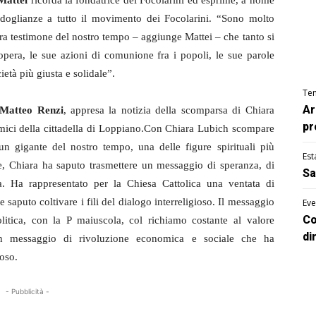
Mattei
ricorda la fondatrice dei Focolarini ed esprime, a nome
ondoglianze a tutto il movimento dei Focolarini. “Sono molto
ra testimone del nostro tempo – aggiunge Mattei – che tanto si
 opera, le sue azioni di comunione fra i popoli, le sue parole
età più giusta e solidale”.
Te
Ar
Matteo Renzi
, appresa la notizia della scomparsa di Chiara
pr
i amici della cittadella di Loppiano.Con Chiara Lubich scompare
n gigante del nostro tempo, una delle figure spirituali più
Est
, Chiara ha saputo trasmettere un messaggio di speranza, di
Sa
ta. Ha rappresentato per la Chiesa Cattolica una ventata di
aputo coltivare i fili del dialogo interreligioso. Il messaggio
Eve
Co
litica, con la P maiuscola, col richiamo costante al valore
di
 un messaggio di rivoluzione economica e sociale che ha
oso.
- Pubblicità -