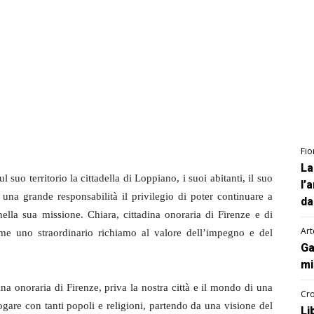
Fio
La
 suo territorio la cittadella di Loppiano, i suoi abitanti, il suo
l’
na grande responsabilità il privilegio di poter continuare a
da
ella sua missione. Chiara, cittadina onoraria di Firenze e di
Art
come uno straordinario richiamo al valore dell’impegno e del
Ga
mi
a onoraria di Firenze, priva la nostra città e il mondo di una
Cro
gare con tanti popoli e religioni, partendo da una visione del
Li