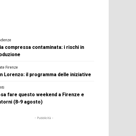
ndenze
ia compressa contaminata: i rischi in
oduzione
ate Firenze
n Lorenzo: il programma delle iniziative
nti
sa fare questo weekend a Firenze e
ntorni (8-9 agosto)
- Pubblicità -