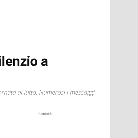
ilenzio a
rnata di lutto. Numerosi i messaggi
- Pubblicità -