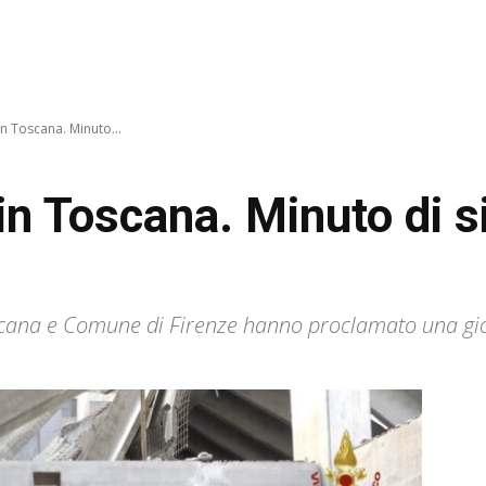
in Toscana. Minuto...
in Toscana. Minuto di s
cana e Comune di Firenze hanno proclamato una gio