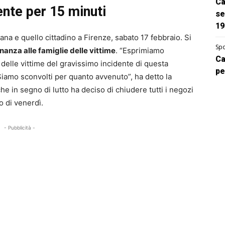
Ca
pente per 15 minuti
se
19
cana e quello cittadino a Firenze, sabato 17 febbraio. Si
Spo
nanza alle famiglie delle vittime
. “Esprimiamo
Ca
 delle vittime del gravissimo incidente di questa
pe
 Siamo sconvolti per quanto avvenuto”, ha detto la
che in segno di lutto ha deciso di chiudere tutti i negozi
o di venerdì.
- Pubblicità -