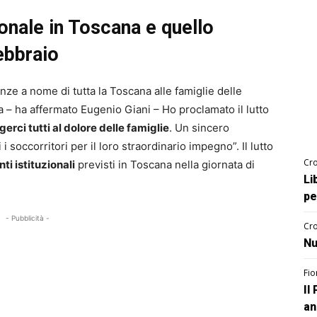
ionale in Toscana e quello
febbraio
ze a nome di tutta la Toscana alle famiglie delle
na – ha affermato Eugenio Giani – Ho proclamato il lutto
gerci tutti al dolore delle famiglie
. Un sincero
 i soccorritori per il loro straordinario impegno”. Il lutto
Cro
ti istituzionali
previsti in Toscana nella giornata di
Li
pe
- Pubblicità -
Cro
Nu
Fio
Il
an