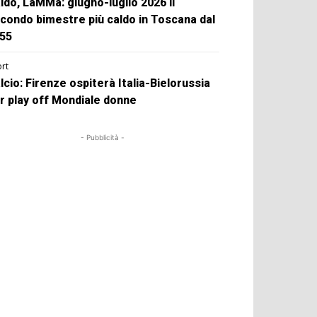
ldo, LaMMa: giugno-luglio 2026 il
condo bimestre più caldo in Toscana dal
55
rt
lcio: Firenze ospiterà Italia-Bielorussia
r play off Mondiale donne
- Pubblicità -