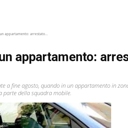
un appartamento: arrestato...
un appartamento: arres
iate a fine agosto, quando in un appartamento in zon
da parte della squadra mobile.