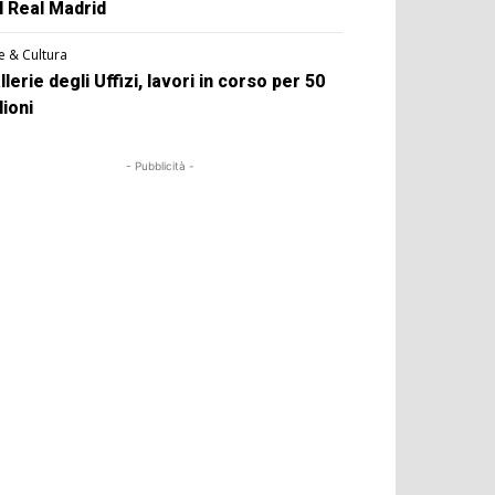
l Real Madrid
e & Cultura
llerie degli Uffizi, lavori in corso per 50
lioni
- Pubblicità -