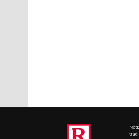
Notiz
trad