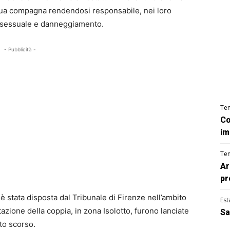
 sua compagna rendendosi responsabile, nei loro
nza sessuale e danneggiamento.
- Pubblicità -
Te
Co
im
Te
Ar
pr
è stata disposta dal Tribunale di Firenze nell’ambito
Est
tazione della coppia, in zona Isolotto, furono lanciate
Sa
sto scorso.