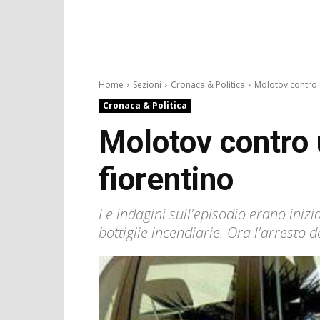
Home
Sezioni
Cronaca & Politica
Molotov contro 
Cronaca & Politica
Molotov contro 
fiorentino
Le indagini sull'episodio erano iniz
bottiglie incendiarie. Ora l'arresto 