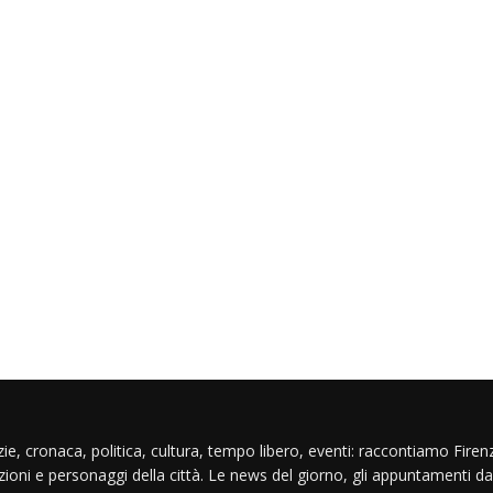
ie, cronaca, politica, cultura, tempo libero, eventi: raccontiamo Firenz
izioni e personaggi della città. Le news del giorno, gli appuntamenti da