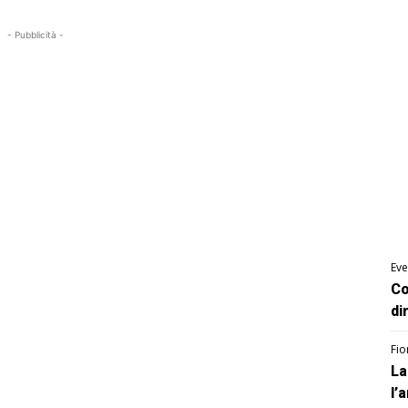
- Pubblicità -
Eve
Co
di
Fio
La
l’