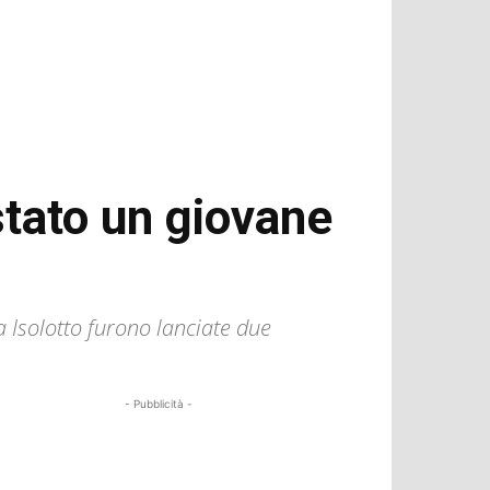
tato un giovane
a Isolotto furono lanciate due
- Pubblicità -