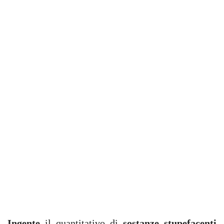
Ingente
il quantitativo di
sostanze stupefacenti