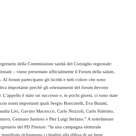
 segretario della Commissione sanità del Consiglio regionale:
gionale – viene presentato ufficialmente il Forum della salute,
 Al forum partecipano gli iscritti e tutti coloro che sono
ziativa importante perchè gli orientamenti del forum devono
D. L’appello è stato un successo e, in pochi giorni, ci sono state
i con nomi importanti quali Sergio Boncinelli, Eva Buiatti,
Claudia Livi, Gavino Maciocco, Carlo Nozzoli, Carlo Palermo,
ntoro, Gennaro Santoro e Pier Luigi Stefano.” A sottolineare
gretario del PD Firenze: “In una campagna elettorale
 manifesto richiamano i cittadini alla difesa di un bene