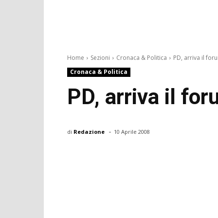
Home
Sezioni
Cronaca & Politica
PD, arriva il foru
Cronaca & Politica
PD, arriva il fo
-
di
Redazione
10 Aprile 2008