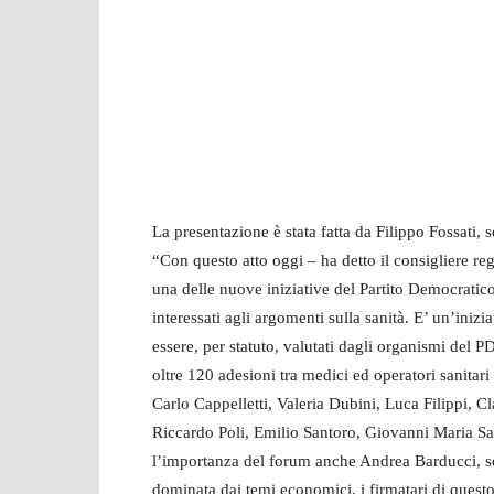
La presentazione è stata fatta da Filippo Fossati,
“Con questo atto oggi – ha detto il consigliere re
una delle nuove iniziative del Partito Democratico.
interessati agli argomenti sulla sanità. E’ un’ini
essere, per statuto, valutati dagli organismi del P
oltre 120 adesioni tra medici ed operatori sanitar
Carlo Cappelletti, Valeria Dubini, Luca Filippi, 
Riccardo Poli, Emilio Santoro, Giovanni Maria Sa
l’importanza del forum anche Andrea Barducci, se
dominata dai temi economici, i firmatari di questo