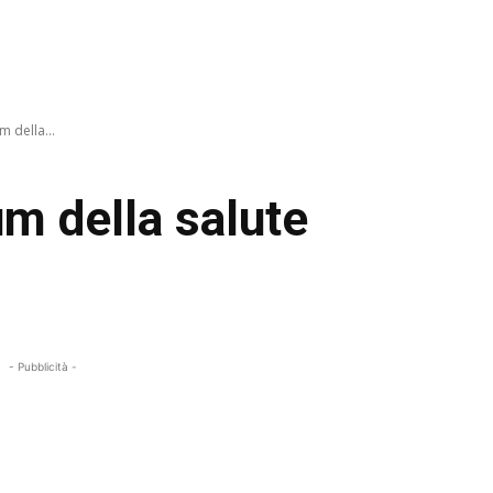
m della...
rum della salute
- Pubblicità -