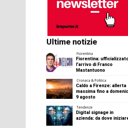
Ultime notizie
Fiorentina
Fiorentina: ufficializzat
l’arrivo di Franco
Mastantuono
Cronaca & Politica
Caldo a Firenze: allerta
massima fino a domeni
9 agosto
Tendenze
Digital signage in
azienda: da dove iniziar