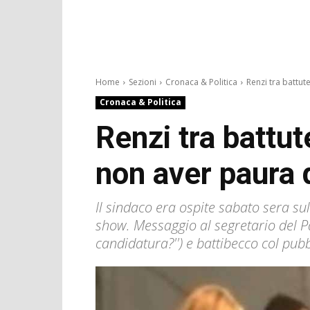
Home
Sezioni
Cronaca & Politica
Renzi tra battute
Cronaca & Politica
Renzi tra battut
non aver paura d
Il sindaco era ospite sabato sera su
show. Messaggio al segretario del Pd
candidatura?'') e battibecco col pubb