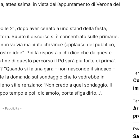
, attesissima, in vista dell’appuntamento di Verona del
o le 21, dopo aver cenato a uno stand della festa,
tora. Subito il discorso si è concentrato sulle primarie.
 non va via ma aiuta chi vince (applauso del pubblico,
nostre idee”. Poi la risposta a chi dice che da queste
a fine di questo percorso il Pd sarà più forte di prima”.
? “Quando si fa una gara – non nasconde il sindaco –
Te
bile la domanda sul sondaggio che lo vedrebbe in
Co
pieno stile renziano: “Non credo a quel sondaggio. Il
im
o tempo e poi, diciamolo, porta sfiga dirlo…”.
Te
Ar
- Pubblicità -
pr
Est
Sa