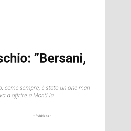
schio: ”Bersani,
suo, come sempre, è stato un one man
a a offrire a Monti la
- Pubblicità -