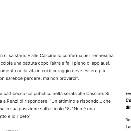
zi ci sa stare. E alle Cascine lo conferma per l’ennesima
ciola una battuta dopo l’altra e fa il pieno di applausi.
omento nella vita in cui il coraggio deve essere più
 non sarebbe perdere, ma non provarci”.
ttibecco col pubblico nella serata alle Cascine. Si
Eve
Co
ima a Renzi di rispondere. “Un attimino e rispondo… che
di
rma la sua posizione sull’articolo 18: “Non è una
to e lo ripeto”.
Fio
La
- Pubblicità -