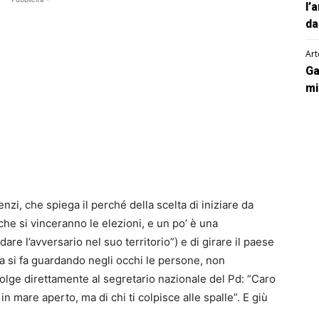
l’
da
Art
Ga
mi
Renzi, che spiega il perché della scelta di iniziare da
ì che si vinceranno le elezioni, e un po’ è una
re l’avversario nel suo territorio”) e di girare il paese
ica si fa guardando negli occhi le persone, non
volge direttamente al segretario nazionale del Pd: “Caro
 in mare aperto, ma di chi ti colpisce alle spalle”. E giù