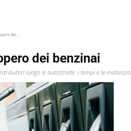
pero dei...
opero dei benzinai
distributori lungo le autostrade: i tempi e le motivazi