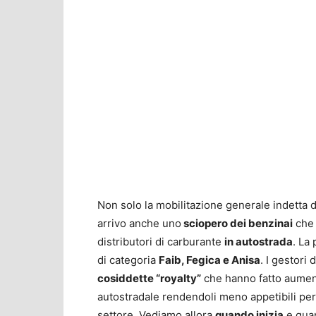
Non solo la mobilitazione generale indetta d
arrivo anche uno
sciopero dei benzinai
che 
distributori di carburante
in autostrada
. La
di categoria
Faib, Fegica e Anisa
. I gestori
cosiddette “royalty”
che hanno fatto aumenta
autostradale rendendoli meno appetibili per 
settore. Vediamo allora
quando inizia
e quan