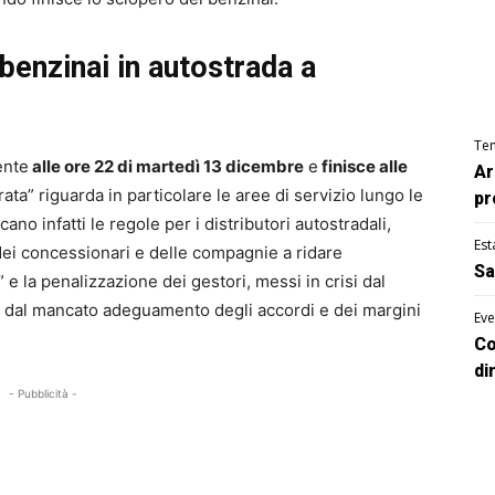
benzinai in autostrada a
Te
ente
alle ore 22 di martedì 13 dicembre
e
finisce alle
Ar
rrata” riguarda in particolare le aree di servizio lungo le
pr
ano infatti le regole per i distributori autostradali,
Est
 dei concessionari e delle compagnie a ridare
Sa
” e la penalizzazione dei gestori, messi in crisi dal
i e dal mancato adeguamento degli accordi e dei margini
Eve
Co
di
- Pubblicità -