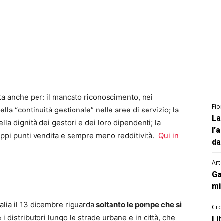
ta anche per: il mancato riconoscimento, nei
Fio
lla “continuità gestionale” nelle aree di servizio; la
La
lla dignità dei gestori e dei loro dipendenti; la
l’
ppi punti vendita e sempre meno redditività.
Qui in
da
Art
Ga
mi
talia il 13 dicembre riguarda
soltanto le pompe che si
Cro
 i distributori lungo le strade urbane e in città, che
Li