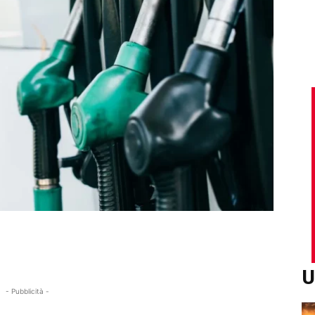
U
- Pubblicità -