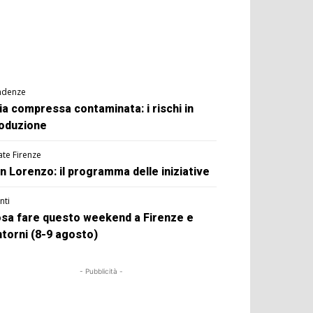
ndenze
ia compressa contaminata: i rischi in
oduzione
ate Firenze
n Lorenzo: il programma delle iniziative
nti
sa fare questo weekend a Firenze e
ntorni (8-9 agosto)
- Pubblicità -