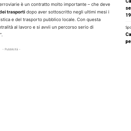
Ca
à ferroviarie è un contratto molto importante – che deve
se
dei trasporti
dopo aver sottoscritto negli ultimi mesi i
19
istica e del trasporto pubblico locale. Con questa
ralità al lavoro e si avvii un percorso serio di
Spo
Ca
”.
pe
- Pubblicità -