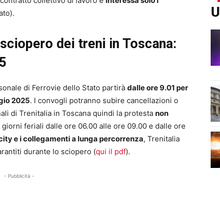
contratto collettivo di lavoro e
interessa solo i
U
ato).
o sciopero dei treni in Toscana:
25
rsonale di Ferrovie dello Stato partirà
dalle ore 9.01 per
ggio 2025
. I convogli potranno subire cancellazioni o
ali di Trenitalia in Toscana quindi la protesta
non
 giorni feriali dalle ore 06.00 alle ore 09.00 e dalle ore
ercity e i collegamenti a lunga percorrenza
, Trenitalia
arantiti durante lo sciopero (
qui il pdf
).
- Pubblicità -