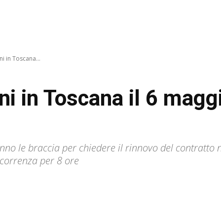
ni in Toscana...
ni in Toscana il 6 magg
no le braccia per chiedere il rinnovo del contratto n
rcorrenza per 8 ore