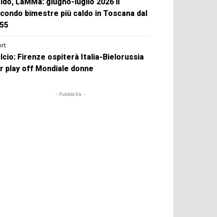
ldo, LaMMa: giugno-luglio 2026 il
condo bimestre più caldo in Toscana dal
55
rt
lcio: Firenze ospiterà Italia-Bielorussia
r play off Mondiale donne
- Pubblicità -