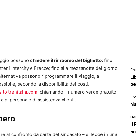
iaggio possono
chiedere il rimborso del biglietto:
fino
 treni Intercity e Frecce; fino alla mezzanotte del giorno
Cro
 alternativa possono riprogrammare il viaggio, a
Li
ssibile, secondo la disponibilità dei posti.
pe
sito trenitalia.com
, chiamando il numero verde gratuito
Cro
 e al personale di assistenza clienti.
Nu
opero
Fio
Il
an
ure al confronto da parte del sindacato – si legge in una