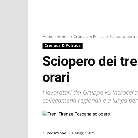
Home
Sezioni
Cronaca & Politica
Sciopero dei tre
Cronaca & Politica
Sciopero dei tre
orari
I lavoratori del Gruppo FS incroceran
collegamenti regionali e a lunga pe
-
di
Redazione
6 Maggio 2025