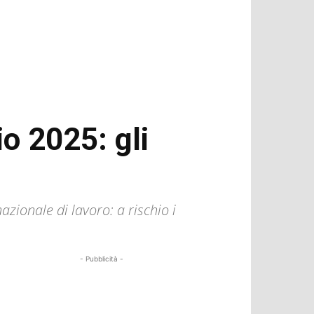
io 2025: gli
azionale di lavoro: a rischio i
- Pubblicità -