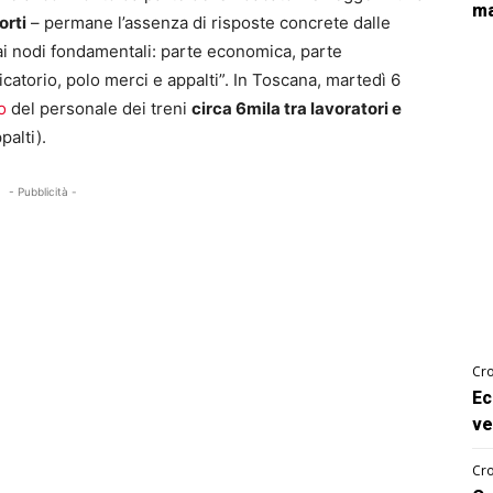
ma
orti
–
permane l’assenza di risposte concrete dalle
o ai nodi fondamentali: parte economica, parte
atorio, polo merci e appalti”. In Toscana, martedì 6
o
del personale dei treni
circa 6mila tra lavoratori e
palti).
- Pubblicità -
Cro
Ec
ve
Cro