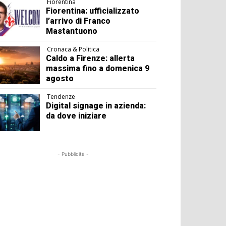
Fiorentina
Fiorentina: ufficializzato
l’arrivo di Franco
Mastantuono
Cronaca & Politica
Caldo a Firenze: allerta
massima fino a domenica 9
agosto
Tendenze
Digital signage in azienda:
da dove iniziare
- Pubblicità -