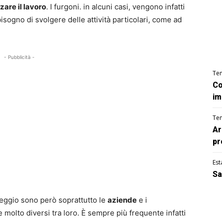
zare il lavoro
. I furgoni. in alcuni casi, vengono infatti
bisogno di svolgere delle attività particolari, come ad
- Pubblicità -
Te
Co
im
Te
Ar
pr
Est
Sa
leggio sono però soprattutto le
aziende
e i
e molto diversi tra loro. È sempre più frequente infatti