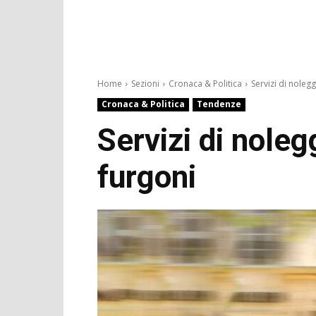
Home
Sezioni
Cronaca & Politica
Servizi di nolegg
Cronaca & Politica
Tendenze
Servizi di noleg
furgoni