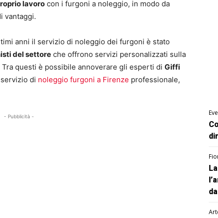
proprio lavoro
con i furgoni a noleggio, in modo da
i vantaggi.
imi anni il servizio di noleggio dei furgoni è stato
isti del settore
che offrono servizi personalizzati sulla
. Tra questi è possibile annoverare gli esperti di
Giffi
 servizio di
noleggio furgoni a Firenze
professionale,
Eve
- Pubblicità -
Co
di
Fio
La
l’
da
Art