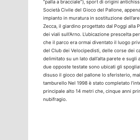
“palla a bracciale”), sport di origini antichi
Società Civile del Gioco del Pallone, appena 
impianto in muratura in sostituzione dell’ar
Zecca, il giardino progettato dal Poggi all
dei viali sull’Arno. L’ubicazione prescelta p
che il parco era ormai diventato il luogo priv
del Club dei Velocipedisti, delle corse dei ca
delimitato su un lato dall’alta parete e sugli a
due opposte testate sono ubicati gli spogliato
disuso il gioco del pallone lo sferisterio, ma
tamburello Nel 1998 è stato completato l’in
principale alto 14 metri che, cinque anni pr
nubifragio.