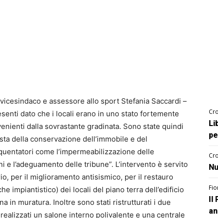
 il vicesindaco e assessore allo sport Stefania Saccardi –
Cro
esenti dato che i locali erano in uno stato fortemente
Li
venienti dalla sovrastante gradinata. Sono state quindi
pe
ista della conservazione dell’immobile e del
quentatori come l’impermeabilizzazione delle
Cro
ni e l’adeguamento delle tribune”. L’intervento è servito
Nu
, per il miglioramento antisismico, per il restauro
Fio
he impiantistico) dei locali del piano terra dell’edificio
Il
a in muratura. Inoltre sono stati ristrutturati i due
an
e realizzati un salone interno polivalente e una centrale