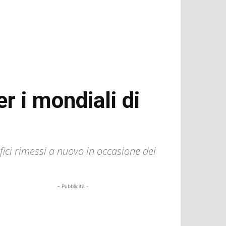
r i mondiali di
ifici rimessi a nuovo in occasione dei
- Pubblicità -