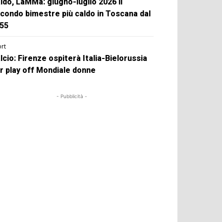
ldo, LaMMa: giugno-luglio 2026 il
condo bimestre più caldo in Toscana dal
55
rt
lcio: Firenze ospiterà Italia-Bielorussia
r play off Mondiale donne
- Pubblicità -