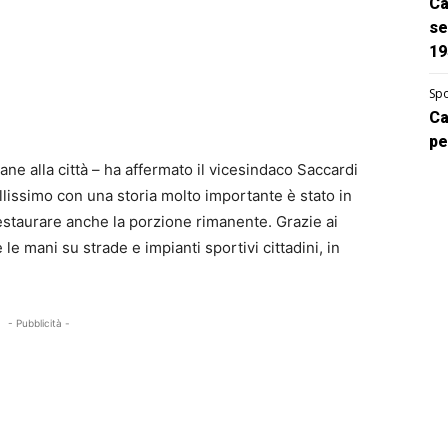
Ca
se
19
Spo
Ca
pe
ane alla città – ha affermato il vicesindaco Saccardi
llissimo con una storia molto importante è stato in
restaurare anche la porzione rimanente. Grazie ai
e mani su strade e impianti sportivi cittadini, in
- Pubblicità -