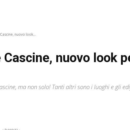
 Cascine, nuovo look...
e Cascine, nuovo look pe
ascine, ma non solo! Tanti altri sono i luoghi e gli ed
- Pubblicità -