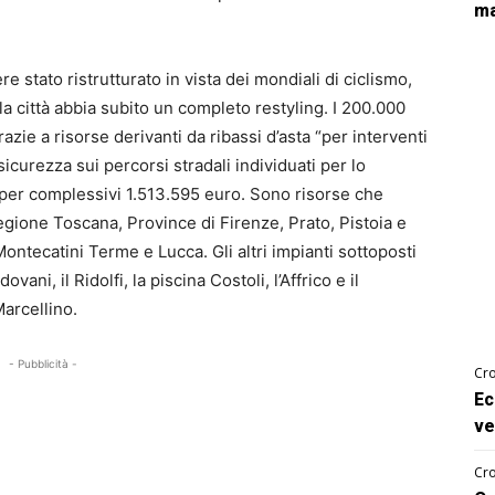
ma
re stato ristrutturato in vista dei mondiali di ciclismo,
a città abbia subito un completo restyling. I 200.000
razie a risorse derivanti da ribassi d’asta “per interventi
urezza sui percorsi stradali individuati per lo
 per complessivi 1.513.595 euro. Sono risorse che
egione Toscana, Province di Firenze, Prato, Pistoia e
ontecatini Terme e Lucca. Gli altri impianti sottoposti
vani, il Ridolfi, la piscina Costoli, l’Affrico e il
arcellino.
- Pubblicità -
Cro
Ec
ve
Cro