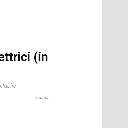
ttrici (in
clabile
- Pubblicità -