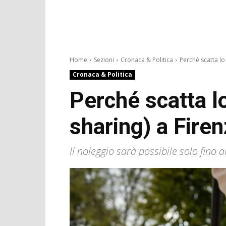
Home
Sezioni
Cronaca & Politica
Perché scatta lo 
Cronaca & Politica
Perché scatta lo
sharing) a Fire
Il noleggio sarà possibile solo fino 