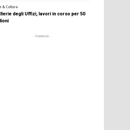
e & Cultura
llerie degli Uffizi, lavori in corso per 50
lioni
- Pubblicità -