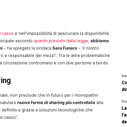
l casco
e nell’impossibilità di assicurare la disponibilità
unicipale secondo
quanto previsto dalla legge
,
abbiamo
ni
– ha spiegato la sindaca
Sara Funaro
-. Il nostro
ro e responsabile dei mezzi”. Tra le altre problematiche
lla circolazione contromano e con due persone a bordo.
Eve
ring
Co
di
iale, non preclude che in futuro per i monopattini
Fio
 valutare
nuove forme di sharing più controllate
alla
La
definito e grazie a soluzioni tecnologiche che
l’
el casco”.
da