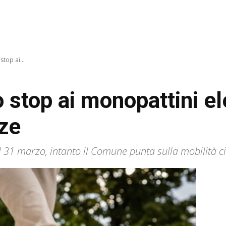
stop ai...
 stop ai monopattini ele
nze
al 31 marzo, intanto il Comune punta sulla mobilità ci