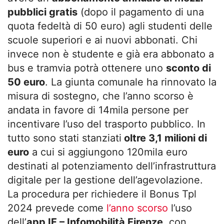
pubblici gratis
(dopo il pagamento di una
quota fedeltà di 50 euro) agli studenti delle
scuole superiori e ai nuovi abbonati. Chi
invece non è studente e già era abbonato a
bus e tramvia potrà ottenere uno
sconto di
50 euro
. La giunta comunale ha rinnovato la
misura di sostegno, che l’anno scorso è
andata in favore di 14mila persone per
incentivare l’uso del trasporto pubblico. In
tutto sono stati stanziati
oltre 3,1 milioni di
euro
a cui si aggiungono 120mila euro
destinati al potenziamento dell’infrastruttura
digitale per la gestione dell’agevolazione.
La procedura per richiedere il Bonus Tpl
2024 prevede come
l’anno scorso
l’uso
dell’
app IF – Infomobilità Firenze
, con