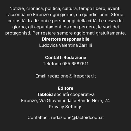
Notizie, cronaca, politica, cultura, tempo libero, eventi:
raccontiamo Firenze ogni giorno, da quindici anni. Storie,
curiosità, tradizioni e personaggi della città. Le news del
giorno, gli appuntamenti da non perdere, le voci dei
protagonisti. Per restare sempre aggiornati gratuitamente.
Direttore responsabile
Ludovica Valentina Zarrilli
Contatti Redazione
Telefono 055 6587611
Email
redazione@ilreporter.it
Editore
Tabloid
società cooperativa
Firenze, Via Giovanni dalle Bande Nere, 24
Privacy Settings
Contattaci:
redazione@tabloidcoop.it