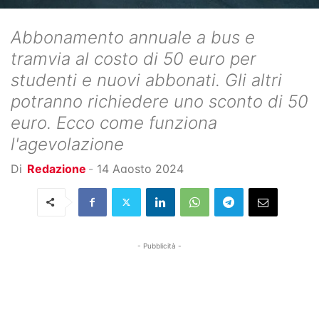
Abbonamento annuale a bus e
tramvia al costo di 50 euro per
studenti e nuovi abbonati. Gli altri
potranno richiedere uno sconto di 50
euro. Ecco come funziona
l'agevolazione
Di
Redazione
-
14 Agosto 2024
- Pubblicità -