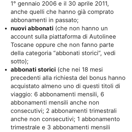
1° gennaio 2006 e il 30 aprile 2011,
anche quelli che hanno già comprato
abbonamenti in passato;
nuovi abbonati
(che non hanno un
account sulla piattaforma di Autolinee
Toscane oppure che non fanno parte
della categoria “abbonati storici”, vedi
sotto);
abbonati storici
(che nei 18 mesi
precedenti alla richiesta del bonus hanno
acquistato almeno uno di questi titoli di
viaggio: 6 abbonamenti mensili, 6
abbonamenti mensili anche non
consecutivi; 2 abbonamenti trimestrali
anche non consecutivi; 1 abbonamento
trimestrale e 3 abbonamenti mensili