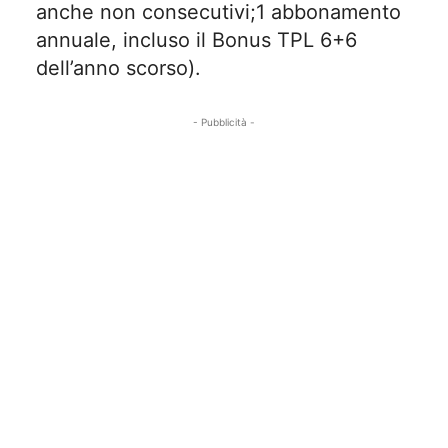
anche non consecutivi;1 abbonamento
annuale, incluso il Bonus TPL 6+6
dell’anno scorso).
- Pubblicità -