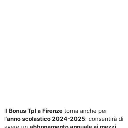
Il
Bonus Tpl a Firenze
torna anche per
l’
anno scolastico 2024-2025
: consentirà di
avere un
abbonamento annuale ai mezzi