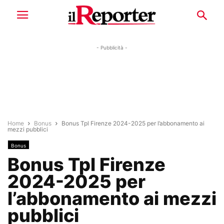
- Pubblicità -
Home
Bonus
Bonus Tpl Firenze 2024-2025 per l’abbonamento ai
mezzi pubblici
Bonus
Bonus Tpl Firenze
2024-2025 per
l’abbonamento ai mezzi
pubblici