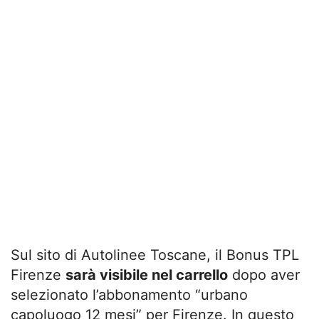
Sul sito di Autolinee Toscane, il Bonus TPL
Firenze
sarà visibile nel carrello
dopo aver
selezionato l’abbonamento “urbano
capoluogo 12 mesi” per Firenze. In questo