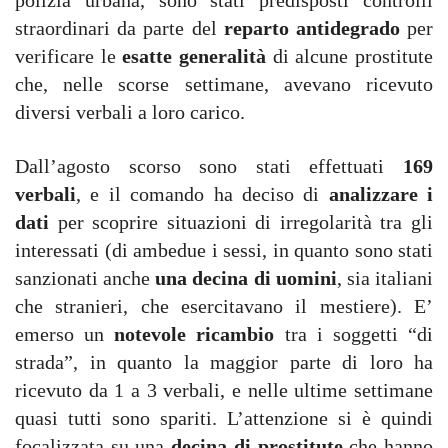
polizia urbana, sono stati predisposti controlli
straordinari da parte del
reparto antidegrado
per
verificare le
esatte generalità
di alcune prostitute
che, nelle scorse settimane, avevano ricevuto
diversi verbali a loro carico.
Dall’agosto scorso sono stati effettuati
169
verbali
, e il comando ha deciso di
analizzare i
dati
per scoprire situazioni di irregolarità tra gli
interessati (di ambedue i sessi, in quanto sono stati
sanzionati anche
una decina di uomini
, sia italiani
che stranieri, che esercitavano il mestiere). E’
emerso un
notevole ricambio
tra i soggetti “di
strada”, in quanto la maggior parte di loro ha
ricevuto da 1 a 3 verbali, e nelle ultime settimane
quasi tutti sono spariti. L’attenzione si è quindi
focalizzata su una
decina di prostitute
che hanno