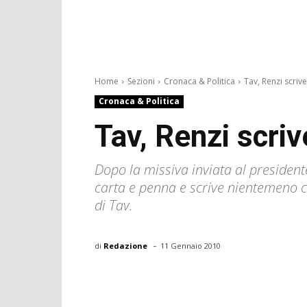
Home
Sezioni
Cronaca & Politica
Tav, Renzi scrive
Cronaca & Politica
Tav, Renzi scriv
Dopo la missiva inviata al president
carta e penna e scrive nientemeno che
di Tav.
-
di
Redazione
11 Gennaio 2010