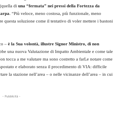
 (quella di
una “fermata” nei pressi della Fortezza da
scarpa
. “Più veloce, meno costosa, più funzionale, meno
care questa soluzione come il tentativo di voler mettere i bastoni
aco –
è la Sua volontà, illustre Signor Ministro, di non
ebbe una nuova Valutazione di Impatto Ambientale e come tale
on tocca a me valutare ma sono costretto a farLe notare come
o spostato e elaborato senza il procedimento di VIA: difficile
re la stazione nell’area – o nelle vicinanze dell’area – in cui
- Pubblicità -