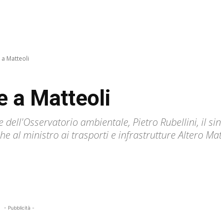
 a Matteoli
e a Matteoli
e dell'Osservatorio ambientale, Pietro Rubellini, il 
 al ministro ai trasporti e infrastrutture Altero Mat
- Pubblicità -