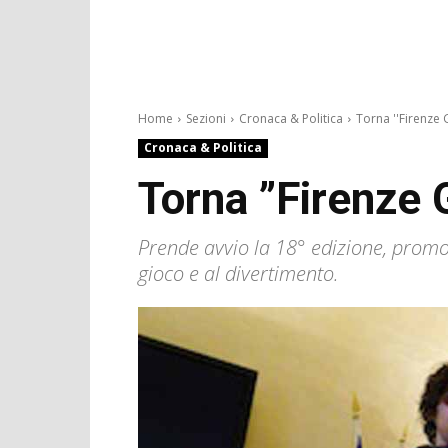
Home
Sezioni
Cronaca & Politica
Torna ''Firenze G
Cronaca & Politica
Torna ”Firenze G
Prende avvio la 18° edizione, prom
gioco e al divertimento.