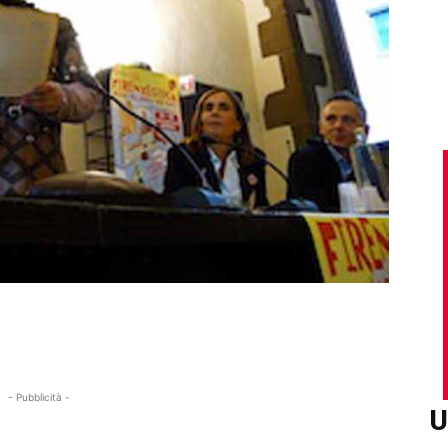
- Pubblicità -
U