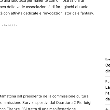
anto alla ludoteca permanente con dimostrazioni di
ova delle varie associazioni è di fare giochi di ruolo,
ità con attività dedicate e rievocazioni storica e fantasy.
- Pubblicità -
Eve
Co
di
Fio
La
l’
 stamattina dal presidente della commissione cultura
da
ommissione Servizi sportivi del Quartiere 2 Pierluigi
oco Firenze. “Si tratta di una manifestazione
Art