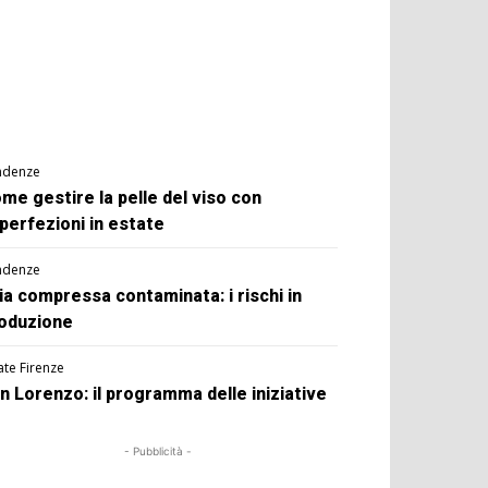
ndenze
me gestire la pelle del viso con
perfezioni in estate
ndenze
ia compressa contaminata: i rischi in
oduzione
ate Firenze
n Lorenzo: il programma delle iniziative
- Pubblicità -