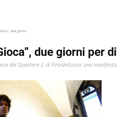
ioca'', due giorni...
ioca”, due giorni per di
ossa dal Quartiere 2, di FirenzeGioca: una manifest