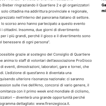
 Bieber ringraziando il Quartiere 2 e gli organizzatori
Ga
mi
solo cittadina ma addirittura provinciale e regionale,
rezzato nell’interno del panorama italiano di settore.
e lo scorso anno hanno partecipato a questo evento
i i cittadini. Insomma, due giorni di divertimento
per i più grandi, perché il gioco e il divertimento sono
el benessere di ogni persona”.
ossibile grazie al sostegno del Consiglio di Quartiere
e anima lo staff di volontari dell’associazione ProGioco
 eventi, dimostrazioni, laboratori, gare e tornei, che
di. L’edizione di quest’anno è diventata una
 acquisendo ulteriore risonanza nazionale: ci saranno
ession sulle rive dell’Arno, concorsi di vario genere, il
comitanza con il primo week end mondiale di ciclismo,
nizzatori – diventerà una grande opportunità perché
 programma dettagliato: www.firenzegioca.it.