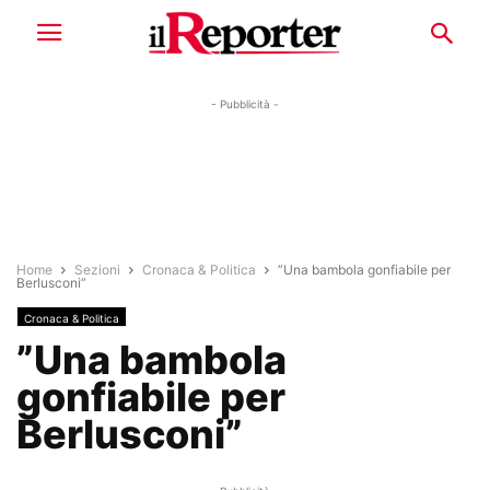
- Pubblicità -
Home
Sezioni
Cronaca & Politica
”Una bambola gonfiabile per
Berlusconi”
Cronaca & Politica
”Una bambola
gonfiabile per
Berlusconi”