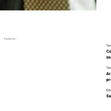
- Pubblicità -
Te
Co
im
Te
Ar
pr
Est
Sa