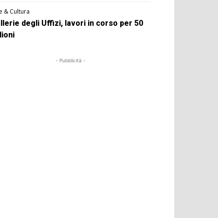
e & Cultura
llerie degli Uffizi, lavori in corso per 50
lioni
- Pubblicità -