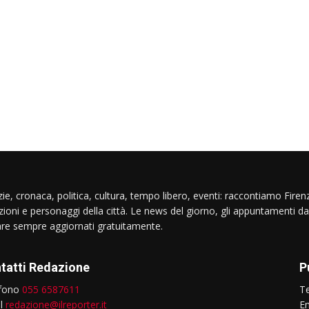
ie, cronaca, politica, cultura, tempo libero, eventi: raccontiamo Firenz
izioni e personaggi della città. Le news del giorno, gli appuntamenti da
are sempre aggiornati gratuitamente.
tatti Redazione
P
efono
055 6587611
T
il
redazione@ilreporter.it
E