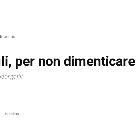
i, per non...
li, per non dimenticare
Georgofili
- Pubblicità -