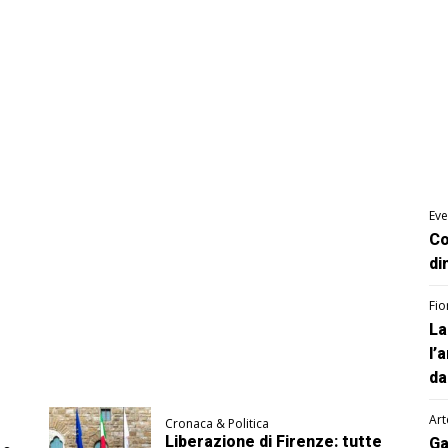
Eve
Co
di
Fio
La
l’
da
Art
Cronaca & Politica
Liberazione di Firenze: tutte
Ga