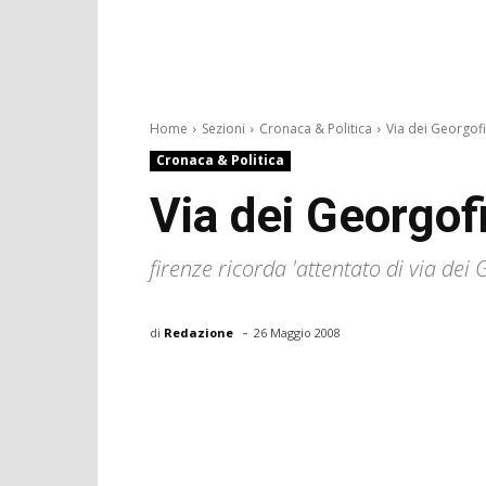
Home
Sezioni
Cronaca & Politica
Via dei Georgofil
Cronaca & Politica
Via dei Georgofi
firenze ricorda 'attentato di via dei 
-
di
Redazione
26 Maggio 2008