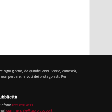
e ogni giorno, da quindici anni. Storie, curiosità,
 non perdere, le voci dei protagonisti. Per
ubblicità
elefono
055 6587611
mail
commerciale@tabloidcoop.it