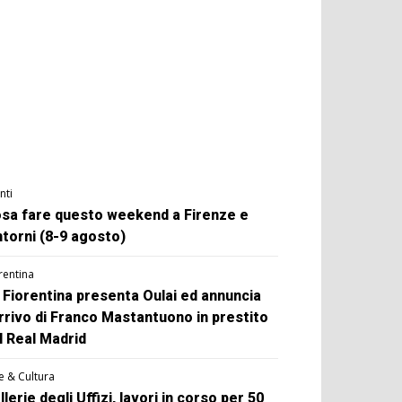
nti
sa fare questo weekend a Firenze e
ntorni (8-9 agosto)
rentina
 Fiorentina presenta Oulai ed annuncia
arrivo di Franco Mastantuono in prestito
l Real Madrid
e & Cultura
llerie degli Uffizi, lavori in corso per 50