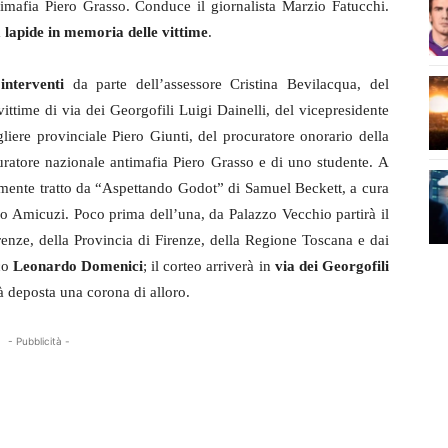
mafia Piero Grasso. Conduce il giornalista Marzio Fatucchi.
a
lapide in memoria delle vittime
.
interventi
da parte dell’assessore Cristina Bevilacqua, del
vittime di via dei Georgofili Luigi Dainelli, del vicepresidente
liere provinciale Piero Giunti, del procuratore onorario della
uratore nazionale antimafia Piero Grasso e di uno studente. A
amente tratto da “Aspettando Godot” di Samuel Beckett, a cura
o Amicuzi. Poco prima dell’una, da Palazzo Vecchio partirà il
enze, della Provincia di Firenze, della Regione Toscana e dai
co
Leonardo Domenici
; il corteo arriverà in
via dei Georgofili
rà deposta una corona di alloro.
- Pubblicità -