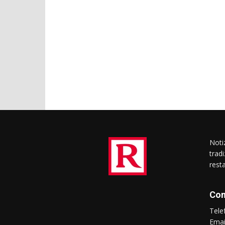
Notiz
trad
rest
Con
Tel
Ema