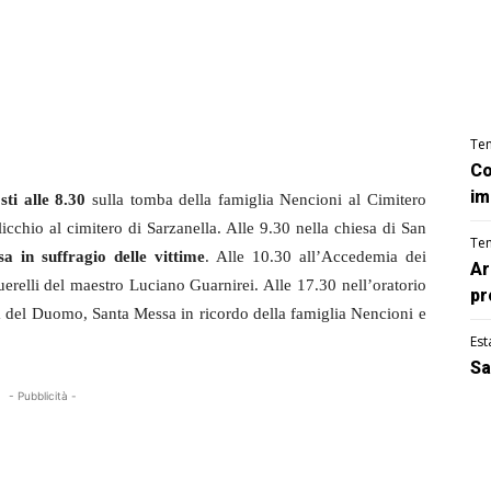
Te
Co
im
ti alle 8.30
sulla tomba della famiglia Nencioni al Cimitero
cchio al cimitero di Sarzanella. Alle 9.30 nella chiesa di San
Te
a in suffragio delle vittime
. Alle 10.30 all’Accedemia dei
Ar
uerelli del maestro Luciano Guarnirei. Alle 17.30 nell’oratorio
pr
za del Duomo, Santa Messa in ricordo della famiglia Nencioni e
Est
Sa
- Pubblicità -