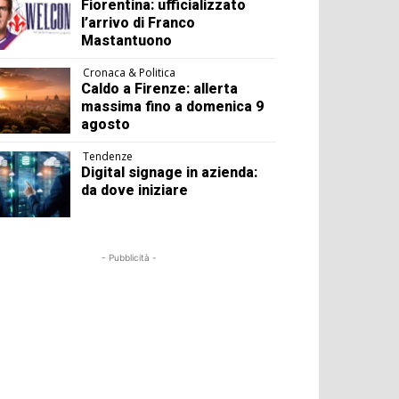
Fiorentina: ufficializzato
l’arrivo di Franco
Mastantuono
Cronaca & Politica
Caldo a Firenze: allerta
massima fino a domenica 9
agosto
Tendenze
Digital signage in azienda:
da dove iniziare
- Pubblicità -