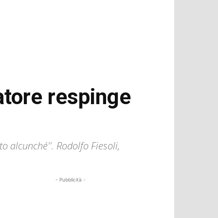
datore respinge
o alcunché''. Rodolfo Fiesoli,
- Pubblicità -