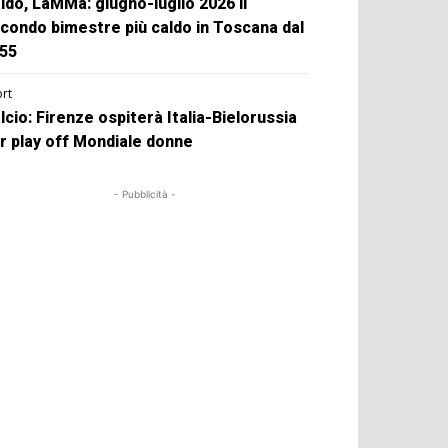
ldo, LaMMa: giugno-luglio 2026 il
condo bimestre più caldo in Toscana dal
55
rt
lcio: Firenze ospiterà Italia-Bielorussia
r play off Mondiale donne
- Pubblicità -