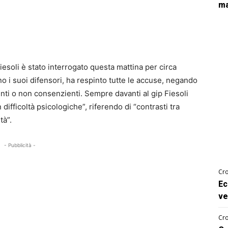
ma
iesoli è stato interrogato questa mattina per circa
o i suoi difensori, ha respinto tutte le accuse, negando
enti o non consenzienti. Sempre davanti al gip Fiesoli
difficoltà psicologiche”, riferendo di “contrasti tra
tà”.
- Pubblicità -
Cro
Ec
ve
Cro