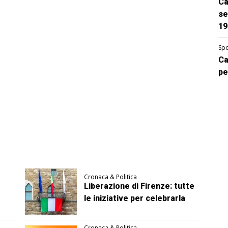
Ca
se
19
Spo
Ca
pe
Cronaca & Politica
Liberazione di Firenze: tutte
le iniziative per celebrarla
Cronaca & Politica