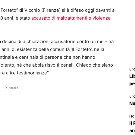
Forteto” di Vicchio (Firenze) si è difeso oggi davanti al
70 anni, è stato
accusato di maltrattamenti e violenze
 decina di dichiarazioni accusatorie contro di me – ha
 anni di esistenza della comunità ‘Il Forteto’, nella
entinaia e centinaia di persone che non hanno
iolento, né che abbia risvolti penali. Chiedo che siano
Cro
re altre testimonianze”.
Li
pe
- Pubblicità -
Cro
Nu
Fio
Il
an