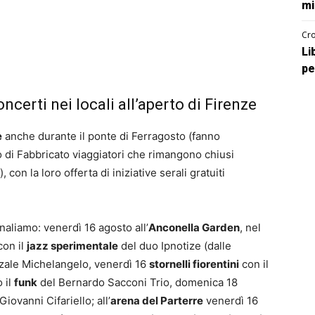
mi
Cro
Li
pe
ncerti nei locali all’aperto di Firenze
e
anche durante il ponte di Ferragosto (fanno
o di Fabbricato viaggiatori che rimangono chiusi
 con la loro offerta di iniziative serali gratuiti
naliamo: venerdì 16 agosto all’
Anconella Garden
, nel
con il
jazz sperimentale
del duo Ipnotize (dalle
azzale Michelangelo, venerdì 16
stornelli fiorentini
con il
 il
funk
del Bernardo Sacconi Trio, domenica 18
iovanni Cifariello; all’
arena del Parterre
venerdì 16