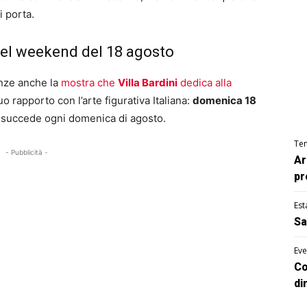
i porta.
 nel weekend del 18 agosto
enze anche la
mostra che
Villa Bardini
dedica alla
uo rapporto con l’arte figurativa Italiana:
domenica 18
succede ogni domenica di agosto.
Te
- Pubblicità -
Ar
pr
Est
Sa
Eve
Co
di