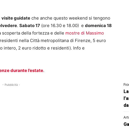
e
visite guidate
che anche questo weekend si tengono
elvedere
.
Sabato 17
(ore 16.30 e 18.00) e
domenica 18
la scoperta della fortezza e delle
mostre di Massimo
 residenti nella Città metropolitana di Firenze, 5 euro
uro intero, 2 euro ridotto e residenti). Info e
renze durante l’estate
.
Fio
- Pubblicità -
La
l’
da
Art
Ga