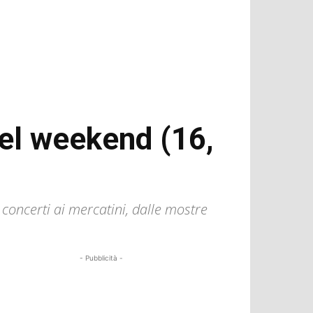
nel weekend (16,
i concerti ai mercatini, dalle mostre
- Pubblicità -