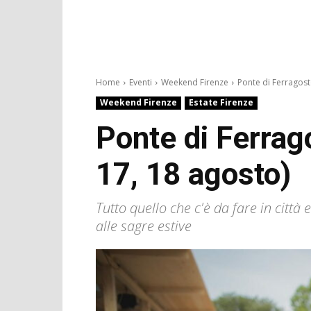
Home
Eventi
Weekend Firenze
Ponte di Ferragosto
Weekend Firenze
Estate Firenze
Ponte di Ferrag
17, 18 agosto)
Tutto quello che c'è da fare in città
alle sagre estive