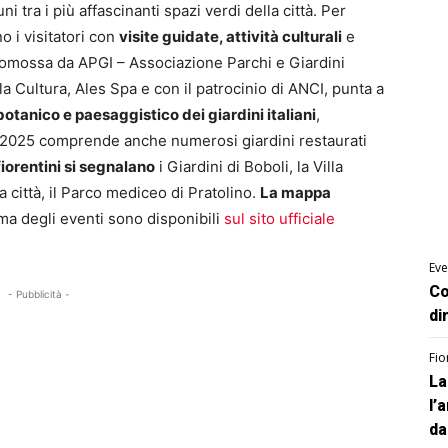
ni tra i più affascinanti spazi verdi della città. Per
o i visitatori con
visite guidate, attività culturali
e
romossa da APGI – Associazione Parchi e Giardini
lla Cultura, Ales Spa e con il patrocinio di ANCI, punta a
 botanico e paesaggistico dei giardini italiani
,
e 2025 comprende anche numerosi giardini restaurati
fiorentini si segnalano
i Giardini di Boboli, la Villa
a città, il Parco mediceo di Pratolino.
La mappa
ma degli eventi sono disponibili
sul sito ufficiale
Eve
Co
- Pubblicità -
di
Fio
La
l’
da