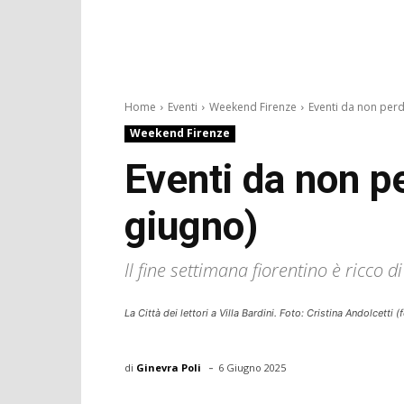
Home
Eventi
Weekend Firenze
Eventi da non perde
Weekend Firenze
Eventi da non p
giugno)
Il fine settimana fiorentino è ricco d
La Città dei lettori a Villa Bardini. Foto: Cristina Andolcetti (
-
di
Ginevra Poli
6 Giugno 2025