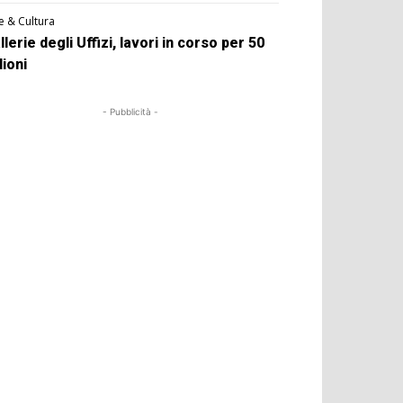
e & Cultura
llerie degli Uffizi, lavori in corso per 50
lioni
- Pubblicità -