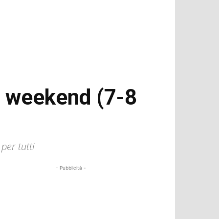
o weekend (7-8
per tutti
- Pubblicità -