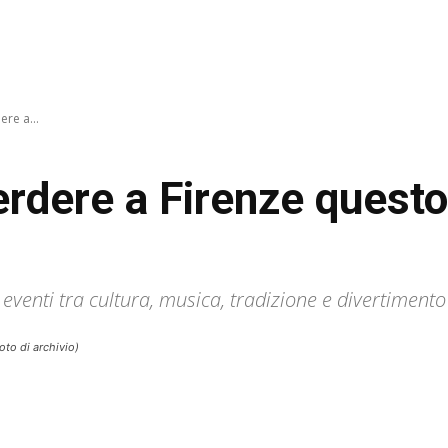
re a...
erdere a Firenze quest
i eventi tra cultura, musica, tradizione e divertimento 
foto di archivio)