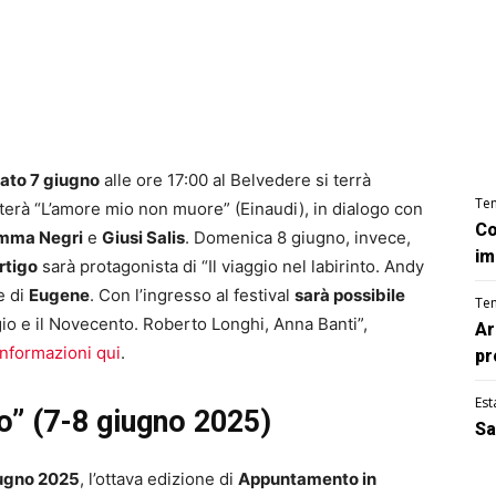
ato 7 giugno
alle ore 17:00 al Belvedere si terrà
Te
terà “L’amore mio non muore” (Einaudi), in dialogo con
Co
mma Negri
e
Giusi Salis
. Domenica 8 giugno, invece,
im
rtigo
sarà protagonista di “Il viaggio nel labirinto. Andy
e di
Eugene
. Con l’ingresso al festival
sarà possibile
Te
o e il Novecento. Roberto Longhi, Anna Banti”,
Ar
 informazioni qui
.
pr
Est
o” (7-8 giugno 2025)
Sa
iugno 2025
, l’ottava edizione di
Appuntamento in