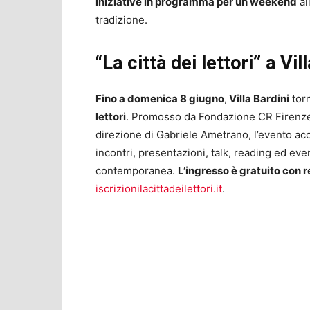
iniziative in programma per un weekend
al
tradizione.
“La città dei lettori” a Vi
Fino a domenica 8 giugno
,
Villa Bardini
torn
lettori
. Promosso da Fondazione CR Firenze
direzione di Gabriele Ametrano, l’evento ac
incontri, presentazioni, talk, reading ed even
contemporanea.
L’ingresso è gratuito con 
iscrizionilacittadeilettori.it
.