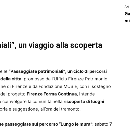
Art
Ga
mi
ali”, un viaggio alla scoperta
he le
“Passeggiate patrimoniali”
,
un ciclo di percorsi
 della città
, promosso dall’Ufficio Firenze Patrimonio
e di Firenze e da Fondazione MUS.E, con il sostegno
e del progetto
Firenze Forma Continua
, intende
 e coinvolgere la comunità nella
riscoperta di luoghi
toria e suggestione, all’ora del tramonto.
ue passeggiate sul
percorso “Lungo le mura”
: sabato
7