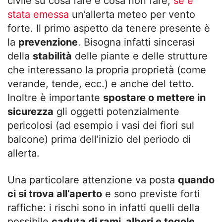
civile su cosa fare e cosa non fare,
se è
stata emessa
un’allerta meteo per vento
forte. Il primo aspetto da tenere presente è
la
prevenzione
. Bisogna infatti sincerasi
della
stabilità
delle piante e delle strutture
che interessano la propria proprietà (come
verande, tende, ecc.) e anche del tetto.
Inoltre è importante
spostare o mettere in
sicurezza
gli oggetti potenzialmente
pericolosi (ad esempio i vasi dei fiori sul
balcone) prima dell’inizio del periodo di
allerta.
Una particolare attenzione va posta
quando
ci si trova all’aperto
e sono previste forti
raffiche: i rischi sono in infatti quelli della
possibile
caduta di rami, alberi e tegole
,